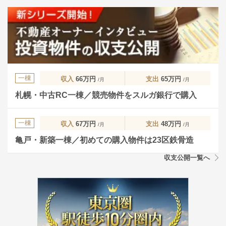
一棟
収入
66万円
支出
65万円
/月
/月
札幌・中古RC一棟／競売物件をスルガ銀行で購入
一棟
収入
67万円
支出
48万円
/月
/月
亀戸・新築一棟／初めての購入物件は23区鉄骨造
収支公開一覧へ