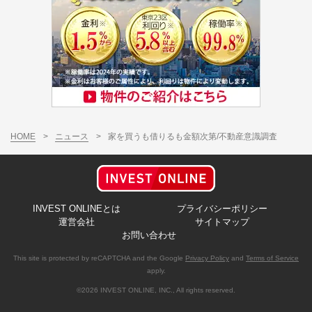
HOME
>
ニュース
>
家を買うも借りるも金額次第/不動産意識調査
INVEST ONLINEとは
プライバシーポリシー
運営会社
サイトマップ
お問い合わせ
This site is protected by reCAPTCHA and the Google
Privacy Policy
and
Terms of Service
apply.
©2026 INVEST ONLINE, INC., All rights reserved.