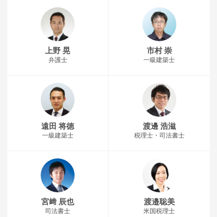
上野 晃
市村 崇
弁護士
一級建築士
遠田 将徳
渡邊 浩滋
一級建築士
税理士・司法書士
宮﨑 辰也
渡邉聡美
司法書士
米国税理士