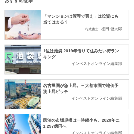
おすすめ記事
「マンションは管理で買え」は投資にも
当てはまる？
棚田 健大郎
行政書士
1位は池袋 2019年借りて住みたい街ラン
キング
インベストオンライン編集部
名古屋圏が急上昇。三大都市圏で地価予
測上昇ピッチ
インベストオンライン編集部
民泊の市場規模は一時縮小も、2020年に
1,297億円へ
インベストオンライン編集部