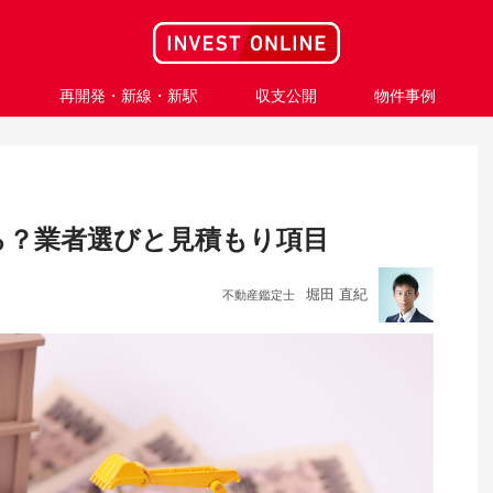
ス
再開発・新線・新駅
収支公開
物件事例
ら？業者選びと見積もり項目
堀田 直紀
不動産鑑定士