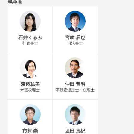
執筆者
石井くるみ
宮﨑 辰也
行政書士
司法書士
渡邉聡美
沖田 豊明
米国税理士
不動産鑑定士・税理士
市村 崇
堀田 直紀