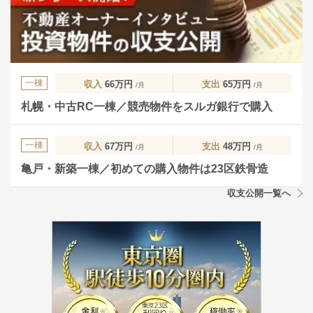
一棟
収入
66万円
支出
65万円
/月
/月
札幌・中古RC一棟／競売物件をスルガ銀行で購入
一棟
収入
67万円
支出
48万円
/月
/月
亀戸・新築一棟／初めての購入物件は23区鉄骨造
収支公開一覧へ