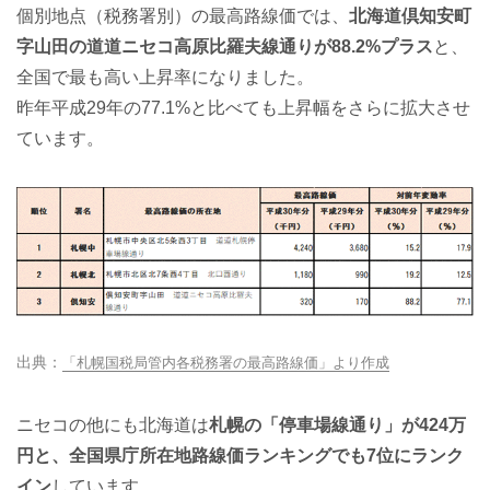
個別地点（税務署別）の最高路線価では、
北海道倶知安町
字山田の道道ニセコ高原比羅夫線通りが88.2%プラス
と、
全国で最も高い上昇率になりました。
昨年平成29年の77.1%と比べても上昇幅をさらに拡大させ
ています。
「札幌国税局管内各税務署の最高路線価」より作成
ニセコの他にも北海道は
札幌の「停車場線通り」が424万
円と、全国県庁所在地路線価ランキングでも7位にランク
イン
しています。