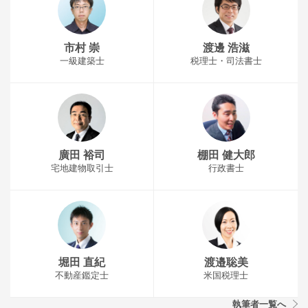
市村 崇
渡邊 浩滋
一級建築士
税理士・司法書士
廣田 裕司
棚田 健大郎
宅地建物取引士
行政書士
堀田 直紀
渡邉聡美
不動産鑑定士
米国税理士
執筆者一覧へ