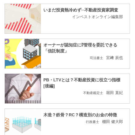
いまだ投資熱冷めず─不動産投資家調査
インベストオンライン編集部
オーナーが認知症に⁉管理を委託できる
「信託制度」
宮﨑 辰也
司法書士
PB・LTVとは？不動産投資に役立つ指標
[後編]
堀田 直紀
不動産鑑定士
木造？鉄骨？RC？構造別のお金の特徴
棚田 健大郎
行政書士