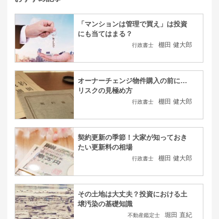
「マンションは管理で買え」は投資
にも当てはまる？
棚田 健大郎
行政書士
オーナーチェンジ物件購入の前に…
リスクの見極め方
棚田 健大郎
行政書士
契約更新の季節！大家が知っておき
たい更新料の相場
棚田 健大郎
行政書士
その土地は大丈夫？投資における土
壌汚染の基礎知識
堀田 直紀
不動産鑑定士