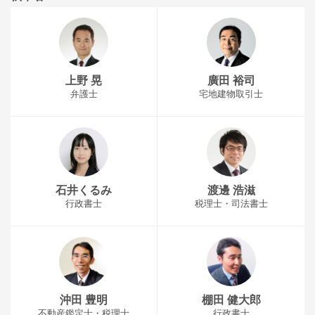
上野 晃
廣田 裕司
弁護士
宅地建物取引士
石井くるみ
渡邊 浩滋
行政書士
税理士・司法書士
沖田 豊明
棚田 健大郎
不動産鑑定士・税理士
行政書士