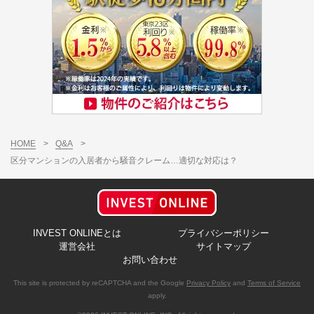
HOME
>
Q&A
>
区分マンションの入居者から騒音クレーム…適切な対応は？
INVEST ONLINEとは
プライバシーポリシー
運営会社
サイトマップ
お問い合わせ
This site is protected by reCAPTCHA and the Google
Privacy Policy
and
Terms of Service
apply.