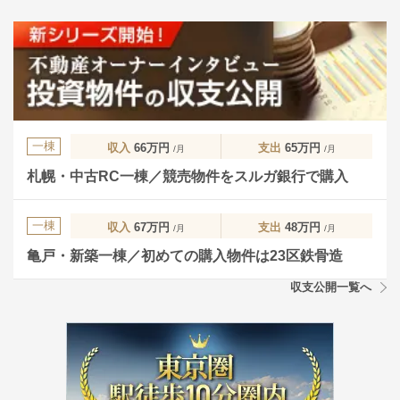
一棟
収入
66万円
支出
65万円
/月
/月
札幌・中古RC一棟／競売物件をスルガ銀行で購入
一棟
収入
67万円
支出
48万円
/月
/月
亀戸・新築一棟／初めての購入物件は23区鉄骨造
収支公開一覧へ