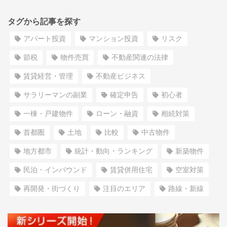
タグから記事を探す
アパート投資
マンション投資
リスク
節税
物件売買
不動産関連の法律
賃貸経営・管理
不動産ビジネス
サラリーマンの副業
確定申告
初心者
一棟・戸建物件
ローン・融資
相続対策
首都圏
土地
比較
中古物件
地方都市
統計・動向・ランキング
新築物件
民泊・インバウンド
賃貸併用住宅
空室対策
再開発・街づくり
注目のエリア
路線・新線