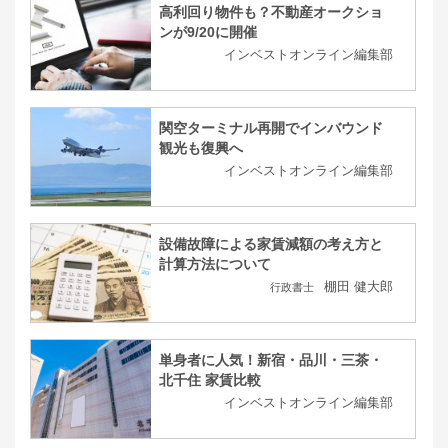
高利回り物件も？不動産オークショ
ンが9/20に開催
インベストオンライン編集部
関空ターミナル再開でインバウンド
観光も復興へ
インベストオンライン編集部
設備故障による家賃減額の考え方と
計算方法について
棚田 健大郎
行政書士
単身者に人気！新宿・品川・三茶・
北千住 家賃比較
インベストオンライン編集部