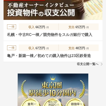
一棟
収入
66万円
支出
65万円
/月
/月
札幌・中古RC一棟／競売物件をスルガ銀行で購入
一棟
収入
67万円
支出
48万円
/月
/月
亀戸・新築一棟／初めての購入物件は23区鉄骨造
収支公開一覧へ