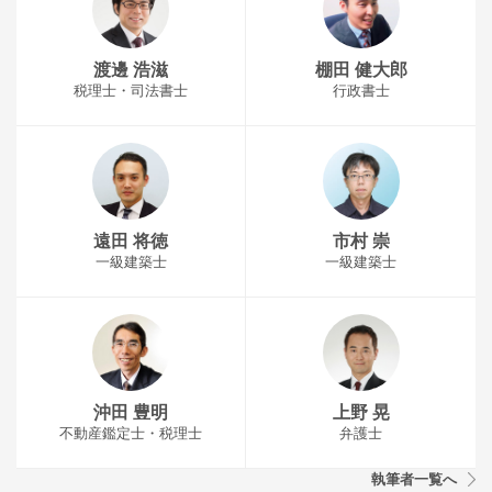
渡邊 浩滋
棚田 健大郎
税理士・司法書士
行政書士
遠田 将徳
市村 崇
一級建築士
一級建築士
沖田 豊明
上野 晃
不動産鑑定士・税理士
弁護士
執筆者一覧へ