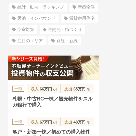
統計・動向・ランキング
新築物件
民泊・インバウンド
賃貸併用住宅
空室対策
再開発・街づくり
注目のエリア
路線・新線
一棟
収入
66万円
支出
65万円
/月
/月
札幌・中古RC一棟／競売物件をスル
ガ銀行で購入
一棟
収入
67万円
支出
48万円
/月
/月
亀戸・新築一棟／初めての購入物件