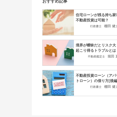
おすすめ記事
住宅ローンが残る持ち家
不動産投資は可能？
棚田 健
行政書士
境界が曖昧だとリスク大
起こり得るトラブルとは
堀田 
不動産鑑定士
不動産投資ローン（アパ
トローン）の借り方[後編
棚田 健
行政書士