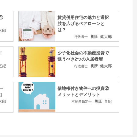
①
賃貸併用住宅の魅力と選択
肢を広げるペアローンと
は？
大郎
棚田 健大郎
行政書士
！
少子化社会の不動産投資で
狙うべき2つの入居者層
直紀
棚田 健大郎
行政書士
ー
借地権付き物件への投資②
]
メリットとデメリット
大郎
堀田 直紀
不動産鑑定士