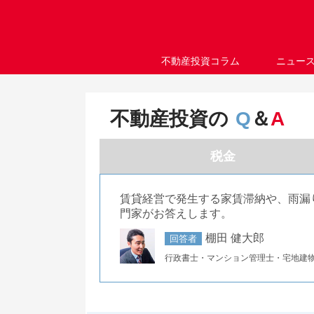
不動産投資コラム
ニュー
不動産投資の
Q
＆
A
税金
賃貸経営で発生する家賃滞納や、雨漏
門家がお答えします。
棚田 健大郎
回答者
行政書士・マンション管理士・宅地建