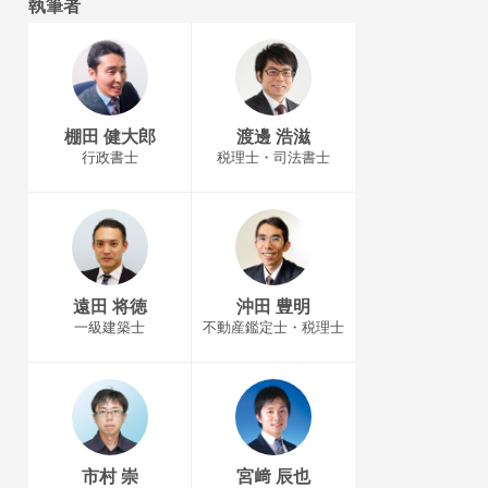
執筆者
棚田 健大郎
渡邊 浩滋
行政書士
税理士・司法書士
遠田 将徳
沖田 豊明
一級建築士
不動産鑑定士・税理士
市村 崇
宮﨑 辰也