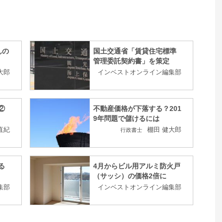
んの
国土交通省「賃貸住宅標準
管理委託契約書」を策定
大郎
インベストオンライン編集部
②
不動産価格が下落する？201
9年問題で儲けるには
直紀
棚田 健大郎
行政書士
る
4月からビル用アルミ防火戸
（サッシ）の価格2倍に
集部
インベストオンライン編集部