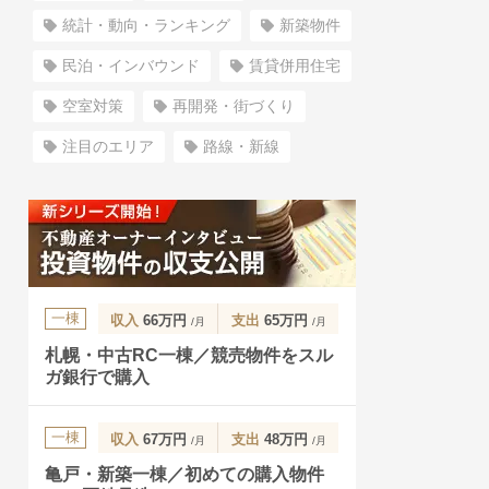
統計・動向・ランキング
新築物件
民泊・インバウンド
賃貸併用住宅
空室対策
再開発・街づくり
注目のエリア
路線・新線
一棟
収入
66万円
支出
65万円
/月
/月
札幌・中古RC一棟／競売物件をスル
ガ銀行で購入
一棟
収入
67万円
支出
48万円
/月
/月
亀戸・新築一棟／初めての購入物件