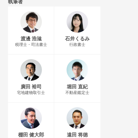
執筆者
渡邊 浩滋
石井くるみ
税理士・司法書士
行政書士
廣田 裕司
堀田 直紀
宅地建物取引士
不動産鑑定士
棚田 健大郎
遠田 将徳