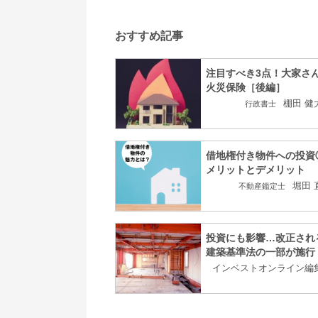
おすすめ記事
注目すべき3点！大家さ
火災保険［後編］
棚田 健
行政書士
借地権付き物件への投資
メリットとデメリット
堀田 
不動産鑑定士
投資にも影響…改正され
建築基準法の一部が施行
インベストオンライン編