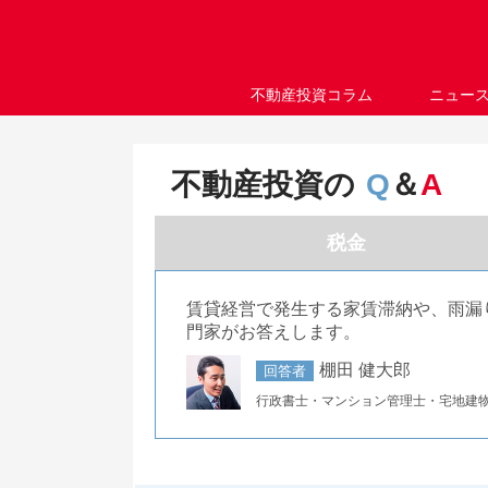
不動産投資コラム
ニュー
不動産投資の
Q
＆
A
税金
賃貸経営で発生する家賃滞納や、雨漏
門家がお答えします。
棚田 健大郎
回答者
行政書士・マンション管理士・宅地建