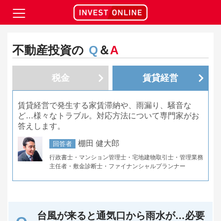
不動産投資の
Q
＆
A
税金
賃貸経営
賃貸経営で発生する家賃滞納や、雨漏り、騒音な
ど…様々なトラブル。対応方法について専門家がお
答えします。
棚田 健大郎
回答者
行政書士・マンション管理士・宅地建物取引士・管理業務
主任者・敷金診断士・ファイナンシャルプランナー
台風が来ると通気口から雨水が…必要