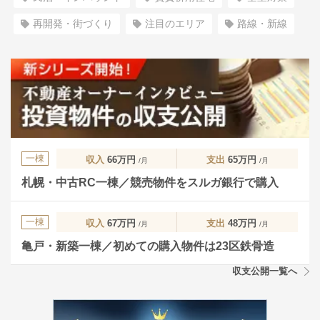
再開発・街づくり
注目のエリア
路線・新線
一棟
収入
66万円
支出
65万円
/月
/月
札幌・中古RC一棟／競売物件をスルガ銀行で購入
一棟
収入
67万円
支出
48万円
/月
/月
亀戸・新築一棟／初めての購入物件は23区鉄骨造
収支公開一覧へ