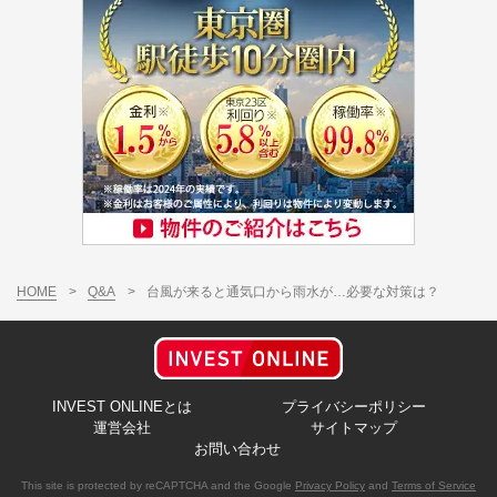
HOME
>
Q&A
>
台風が来ると通気口から雨水が…必要な対策は？
INVEST ONLINEとは
プライバシーポリシー
運営会社
サイトマップ
お問い合わせ
This site is protected by reCAPTCHA and the Google
Privacy Policy
and
Terms of Service