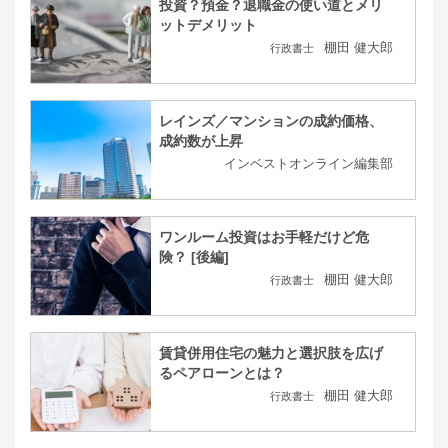
投資？預金？退職金の使い道とメリ
ットデメリット
棚田 健大郎
行政書士
レインズ／マンションの成約価格、
成約数が上昇
インベストオンライン編集部
ワンルーム投資はお手軽だけど危
険？ [後編]
棚田 健大郎
行政書士
賃貸併用住宅の魅力と選択肢を広げ
るペアローンとは？
棚田 健大郎
行政書士