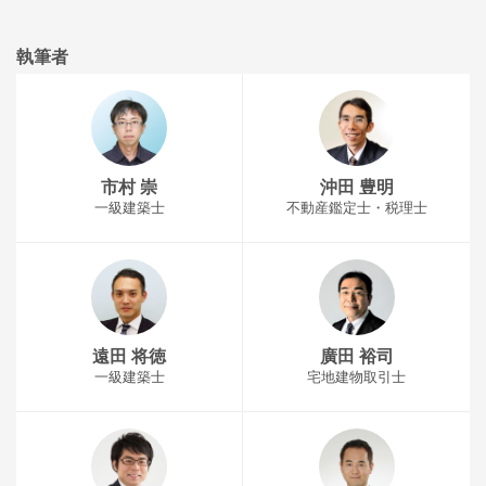
執筆者
市村 崇
沖田 豊明
一級建築士
不動産鑑定士・税理士
遠田 将徳
廣田 裕司
一級建築士
宅地建物取引士