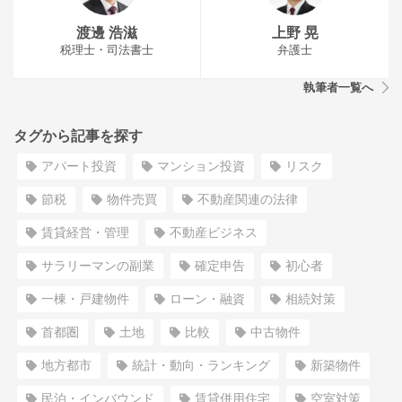
渡邊 浩滋
上野 晃
税理士・司法書士
弁護士
執筆者一覧へ
タグから記事を探す
アパート投資
マンション投資
リスク
節税
物件売買
不動産関連の法律
賃貸経営・管理
不動産ビジネス
サラリーマンの副業
確定申告
初心者
一棟・戸建物件
ローン・融資
相続対策
首都圏
土地
比較
中古物件
地方都市
統計・動向・ランキング
新築物件
民泊・インバウンド
賃貸併用住宅
空室対策