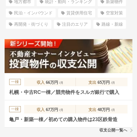
地方都市
統計・動向・ランキング
新築物件
民泊・インバウンド
賃貸併用住宅
空室対策
再開発・街づくり
注目のエリア
路線・新線
一棟
収入
66万円
支出
65万円
/月
/月
札幌・中古RC一棟／競売物件をスルガ銀行で購入
一棟
収入
67万円
支出
48万円
/月
/月
亀戸・新築一棟／初めての購入物件は23区鉄骨造
収支公開一覧へ