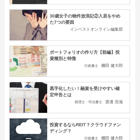
30歳女子の物件放浪記②入居をやめ
た7つの要因
インベストオンライン編集部
ポートフォリオの作り方【前編】投
資種別と特徴
棚田 健大郎
行政書士
黒字化したい！融資を受けやすい確
定申告とは
渡邊 浩滋
税理士・司法書士
投資するならREIT？クラウドファン
ディング？
棚田 健大郎
行政書士