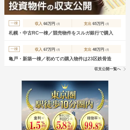
一棟
収入
66万円
支出
65万円
/月
/月
札幌・中古RC一棟／競売物件をスルガ銀行で購入
一棟
収入
67万円
支出
48万円
/月
/月
亀戸・新築一棟／初めての購入物件は23区鉄骨造
収支公開一覧へ