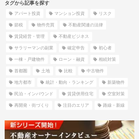
タグから記事を探す
アパート投資
マンション投資
リスク
節税
物件売買
不動産関連の法律
賃貸経営・管理
不動産ビジネス
サラリーマンの副業
確定申告
初心者
一棟・戸建物件
ローン・融資
相続対策
首都圏
土地
比較
中古物件
地方都市
統計・動向・ランキング
新築物件
民泊・インバウンド
賃貸併用住宅
空室対策
再開発・街づくり
注目のエリア
路線・新線