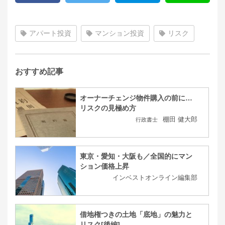
アパート投資
マンション投資
リスク
おすすめ記事
オーナーチェンジ物件購入の前に…
リスクの見極め方
棚田 健大郎
行政書士
東京・愛知・大阪も／全国的にマン
ション価格上昇
インベストオンライン編集部
借地権つきの土地「底地」の魅力と
リスク[後編]