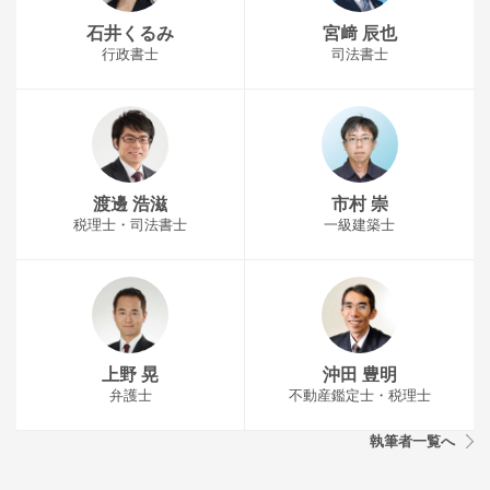
石井くるみ
宮﨑 辰也
行政書士
司法書士
渡邊 浩滋
市村 崇
税理士・司法書士
一級建築士
上野 晃
沖田 豊明
弁護士
不動産鑑定士・税理士
執筆者一覧へ