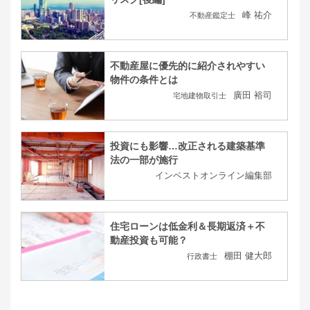
峰 祐介
不動産鑑定士
不動産屋に優先的に紹介されやすい
物件の条件とは
廣田 裕司
宅地建物取引士
投資にも影響…改正される建築基準
法の一部が施行
インベストオンライン編集部
住宅ローンは低金利＆長期返済＋不
動産投資も可能？
棚田 健大郎
行政書士