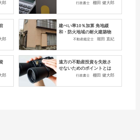
大郎
棚田 健大郎
行政書士
前
建ぺい率10％加算 角地緩
和・防火地域の耐火建築物
大郎
堀田 直紀
不動産鑑定士
資
遠方の不動産投資を失敗さ
せないためのポイントとは
大郎
棚田 健大郎
行政書士