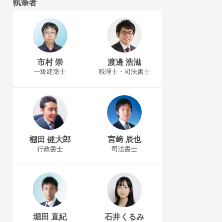
執筆者
市村 崇
渡邊 浩滋
一級建築士
税理士・司法書士
棚田 健大郎
宮﨑 辰也
行政書士
司法書士
堀田 直紀
石井くるみ