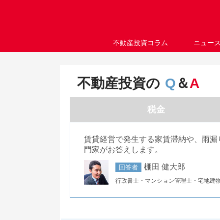
不動産投資コラム
ニュー
不動産投資の
Q
＆
A
税金
賃貸経営で発生する家賃滞納や、雨漏
門家がお答えします。
棚田 健大郎
回答者
行政書士・マンション管理士・宅地建