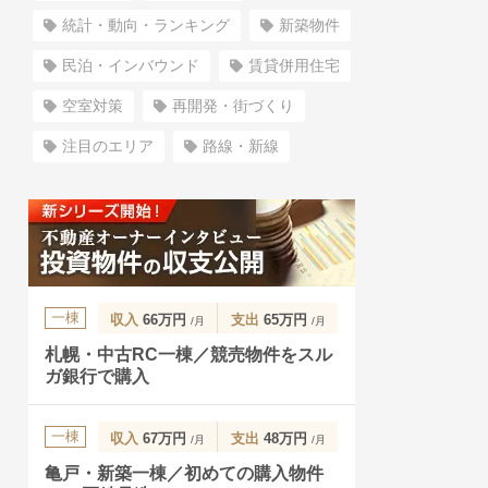
統計・動向・ランキング
新築物件
民泊・インバウンド
賃貸併用住宅
空室対策
再開発・街づくり
注目のエリア
路線・新線
一棟
収入
66万円
支出
65万円
/月
/月
札幌・中古RC一棟／競売物件をスル
ガ銀行で購入
一棟
収入
67万円
支出
48万円
/月
/月
亀戸・新築一棟／初めての購入物件