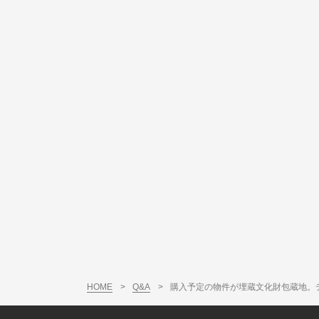
HOME
>
Q&A
>
購入予定の物件が埋蔵文化財包蔵地。