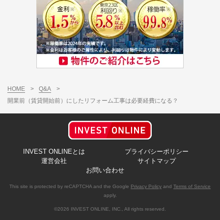
HOME
>
Q&A
>
開業前（賃貸開始前）にしたリフォーム工事は必要経費になる？
INVEST ONLINEとは
プライバシーポリシー
運営会社
サイトマップ
お問い合わせ
This site is protected by reCAPTCHA and the Google
Privacy Policy
and
Terms of Service
apply.
©2026 INVEST ONLINE, INC., All rights reserved.