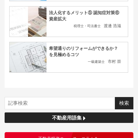
法人化するメリット⑤ 認知症対策⑥
資産拡大
渡邊 浩滋
税理士・司法書士
希望通りのリフォームができるか？
を見極めるコツ
市村 崇
一級建築士
不動産用語集