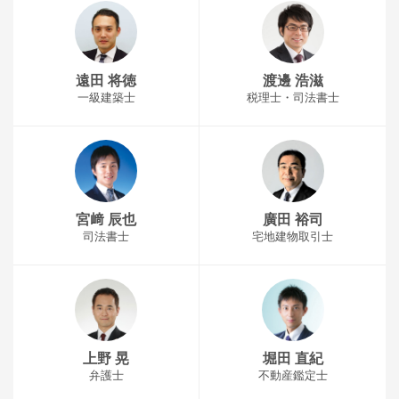
遠田 将徳
渡邊 浩滋
一級建築士
税理士・司法書士
宮﨑 辰也
廣田 裕司
司法書士
宅地建物取引士
上野 晃
堀田 直紀
弁護士
不動産鑑定士