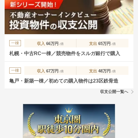
一棟
収入
66万円
支出
65万円
/月
/月
札幌・中古RC一棟／競売物件をスルガ銀行で購入
一棟
収入
67万円
支出
48万円
/月
/月
亀戸・新築一棟／初めての購入物件は23区鉄骨造
収支公開一覧へ