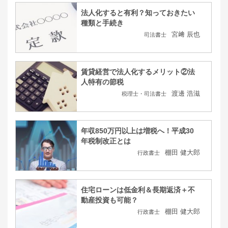
法人化すると有利？知っておきたい
種類と手続き
宮﨑 辰也
司法書士
賃貸経営で法人化するメリット②法
人特有の節税
渡邊 浩滋
税理士・司法書士
年収850万円以上は増税へ！平成30
年税制改正とは
棚田 健大郎
行政書士
住宅ローンは低金利＆長期返済＋不
動産投資も可能？
棚田 健大郎
行政書士