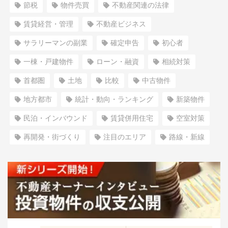
節税
物件売買
不動産関連の法律
賃貸経営・管理
不動産ビジネス
サラリーマンの副業
確定申告
初心者
一棟・戸建物件
ローン・融資
相続対策
首都圏
土地
比較
中古物件
地方都市
統計・動向・ランキング
新築物件
民泊・インバウンド
賃貸併用住宅
空室対策
再開発・街づくり
注目のエリア
路線・新線