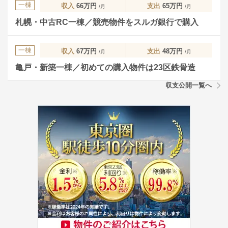
一棟
収入
66万円
支出
65万円
/月
/月
札幌・中古RC一棟／競売物件をスルガ銀行で購入
一棟
収入
67万円
支出
48万円
/月
/月
亀戸・新築一棟／初めての購入物件は23区鉄骨造
収支公開一覧へ