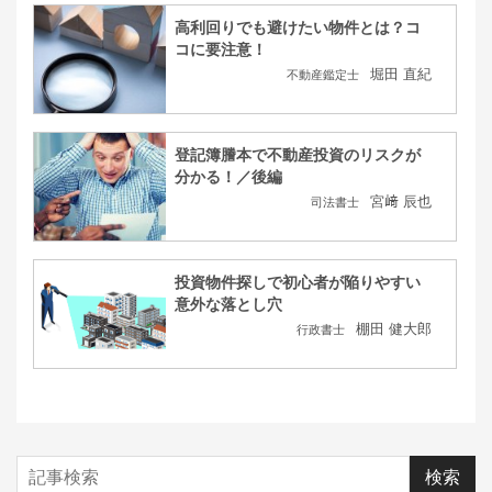
高利回りでも避けたい物件とは？コ
コに要注意！
堀田 直紀
不動産鑑定士
登記簿謄本で不動産投資のリスクが
分かる！／後編
宮﨑 辰也
司法書士
投資物件探しで初心者が陥りやすい
意外な落とし穴
棚田 健大郎
行政書士