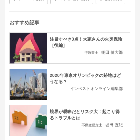
おすすめ記事
注目すべき3点！大家さんの火災保険
［後編］
棚田 健大郎
行政書士
2020年東京オリンピックの跡地はど
うなる？
インベストオンライン編集部
境界が曖昧だとリスク大！起こり得
るトラブルとは
堀田 直紀
不動産鑑定士