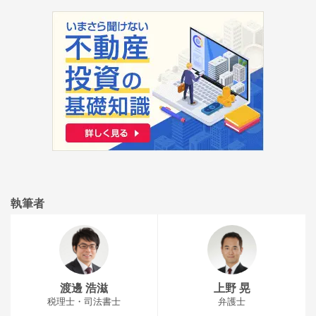
執筆者
渡邊 浩滋
上野 晃
税理士・司法書士
弁護士