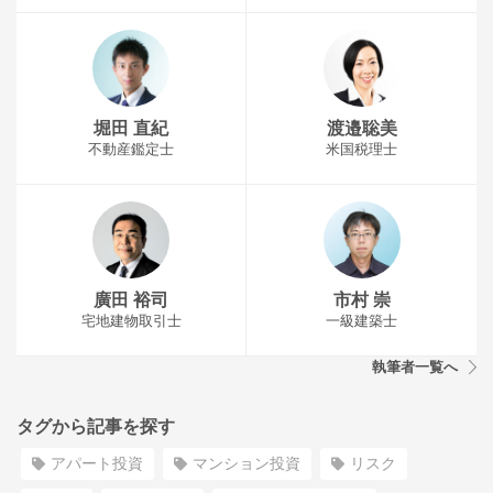
堀田 直紀
渡邉聡美
不動産鑑定士
米国税理士
廣田 裕司
市村 崇
宅地建物取引士
一級建築士
執筆者一覧へ
タグから記事を探す
アパート投資
マンション投資
リスク