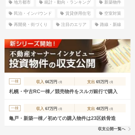
地方都市
統計・動向・ランキング
新築物件
民泊・インバウンド
賃貸併用住宅
空室対策
再開発・街づくり
注目のエリア
路線・新線
一棟
収入
66万円
支出
65万円
/月
/月
札幌・中古RC一棟／競売物件をスルガ銀行で購入
一棟
収入
67万円
支出
48万円
/月
/月
亀戸・新築一棟／初めての購入物件は23区鉄骨造
収支公開一覧へ