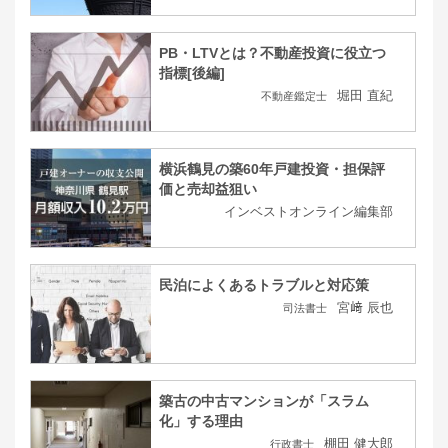
PB・LTVとは？不動産投資に役立つ
指標[後編]
堀田 直紀
不動産鑑定士
横浜鶴見の築60年戸建投資・担保評
価と売却益狙い
インベストオンライン編集部
民泊によくあるトラブルと対応策
宮﨑 辰也
司法書士
築古の中古マンションが「スラム
化」する理由
棚田 健大郎
行政書士