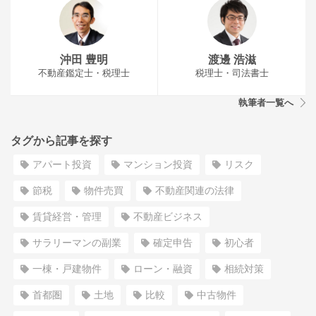
沖田 豊明
渡邊 浩滋
不動産鑑定士・税理士
税理士・司法書士
執筆者一覧へ
タグから記事を探す
アパート投資
マンション投資
リスク
節税
物件売買
不動産関連の法律
賃貸経営・管理
不動産ビジネス
サラリーマンの副業
確定申告
初心者
一棟・戸建物件
ローン・融資
相続対策
首都圏
土地
比較
中古物件