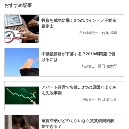
おすすめ記事
投資を成功に導く3つのポイント／不動産
鑑定士
石丸 和宏
不動産鑑定士
不動産価格が下落する？2019年問題で儲
けるには
棚田 健大郎
行政書士
アパート経営で失敗…3つの原因とよくあ
る失敗事例
棚田 健大郎
行政書士
家賃滞納がどのくらいなら賃貸借契約解
除できる？