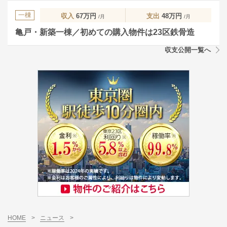
一棟
収入
67万円
支出
48万円
/月
/月
亀戸・新築一棟／初めての購入物件は23区鉄骨造
収支公開一覧へ
HOME
>
ニュース
>