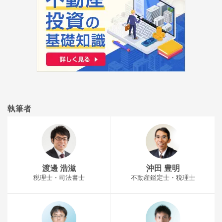
執筆者
渡邊 浩滋
沖田 豊明
税理士・司法書士
不動産鑑定士・税理士