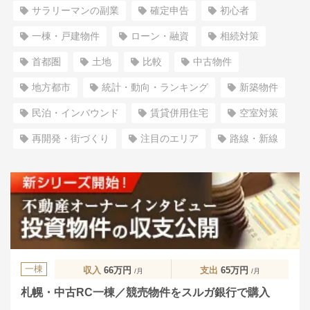
サラリーマンの副業
確定申告
初心者
一棟・戸建物件
ローン・融資
相続対策
首都圏
土地
比較
中古物件
地方都市
統計・動向・ランキング
新築物件
民泊・インバウンド
賃貸併用住宅
空室対策
再開発・街づくり
注目のエリア
路線・新線
一棟
収入
66万円
支出
65万円
/月
/月
札幌・中古RC一棟／競売物件をスルガ銀行で購入