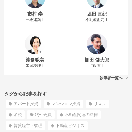
市村 崇
堀田 直紀
一級建築士
不動産鑑定士
渡邉聡美
棚田 健大郎
米国税理士
行政書士
執筆者一覧へ
タグから記事を探す
アパート投資
マンション投資
リスク
節税
物件売買
不動産関連の法律
賃貸経営・管理
不動産ビジネス