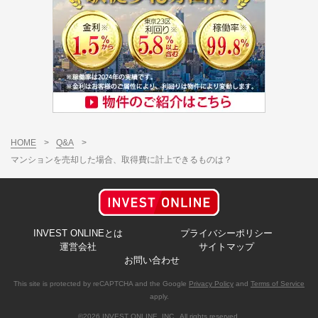
HOME
>
Q&A
>
マンションを売却した場合、取得費に計上できるものは？
INVEST ONLINEとは
プライバシーポリシー
運営会社
サイトマップ
お問い合わせ
This site is protected by reCAPTCHA and the Google
Privacy Policy
and
Terms of Service
apply.
©2026 INVEST ONLINE, INC., All rights reserved.