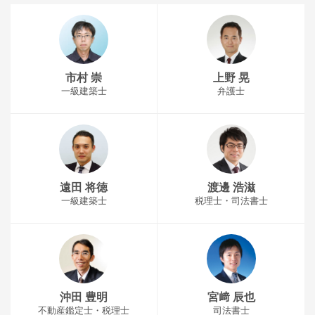
市村 崇
上野 晃
一級建築士
弁護士
遠田 将徳
渡邊 浩滋
一級建築士
税理士・司法書士
沖田 豊明
宮﨑 辰也
不動産鑑定士・税理士
司法書士