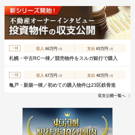
一棟
収入
66万円
支出
65万円
/月
/月
札幌・中古RC一棟／競売物件をスルガ銀行で購入
一棟
収入
67万円
支出
48万円
/月
/月
亀戸・新築一棟／初めての購入物件は23区鉄骨造
収支公開一覧へ