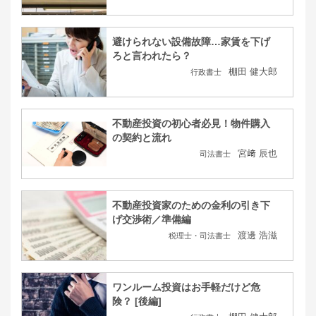
避けられない設備故障…家賃を下げ
ろと言われたら？
棚田 健大郎
行政書士
不動産投資の初心者必見！物件購入
の契約と流れ
宮﨑 辰也
司法書士
不動産投資家のための金利の引き下
げ交渉術／準備編
渡邊 浩滋
税理士・司法書士
ワンルーム投資はお手軽だけど危
険？ [後編]