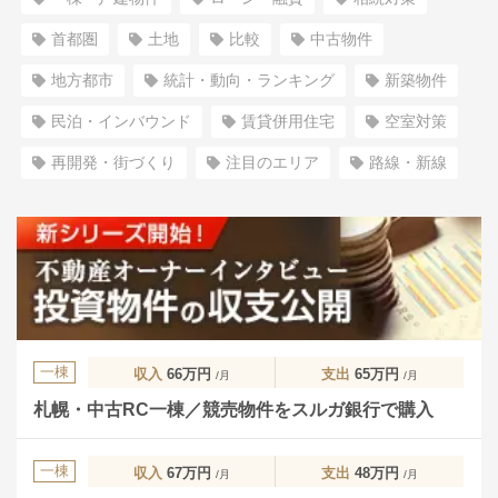
首都圏
土地
比較
中古物件
地方都市
統計・動向・ランキング
新築物件
民泊・インバウンド
賃貸併用住宅
空室対策
再開発・街づくり
注目のエリア
路線・新線
一棟
収入
66万円
支出
65万円
/月
/月
札幌・中古RC一棟／競売物件をスルガ銀行で購入
一棟
収入
67万円
支出
48万円
/月
/月