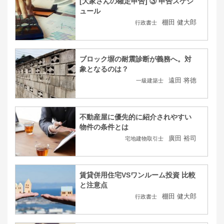
[大家さんの確定申告] ③ 申告スケジ
ュール
棚田 健大郎
行政書士
ブロック塀の耐震診断が義務へ。対
象となるのは？
遠田 将徳
一級建築士
不動産屋に優先的に紹介されやすい
物件の条件とは
廣田 裕司
宅地建物取引士
賃貸併用住宅VSワンルーム投資 比較
と注意点
棚田 健大郎
行政書士