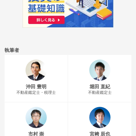
執筆者
沖田 豊明
堀田 直紀
不動産鑑定士・税理士
不動産鑑定士
市村 崇
宮﨑 辰也