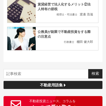
賃貸経営で法人化するメリット②法
人特有の節税
渡邊 浩滋
税理士・司法書士
公務員が副業で不動産投資をする際
の注意点
棚田 健大郎
行政書士
不動産用語集
不動産投資ニュース、コラムを