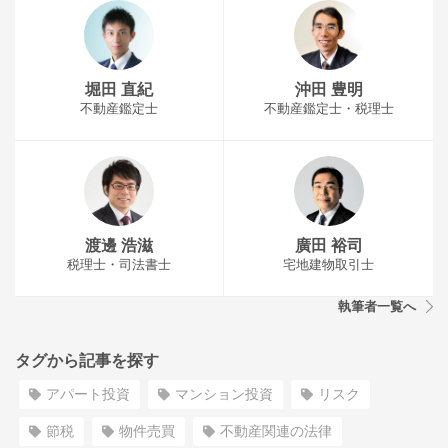
堀田 直紀
沖田 豊明
不動産鑑定士
不動産鑑定士・税理士
渡邊 浩滋
廣田 裕司
税理士・司法書士
宅地建物取引士
執筆者一覧へ
タグから記事を探す
アパート投資
マンション投資
リスク
節税
物件売買
不動産関連の法律