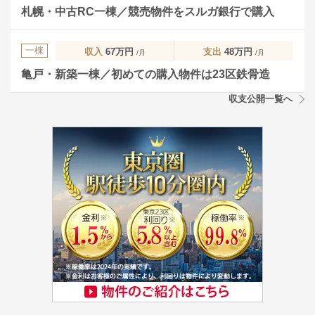
札幌・中古RC一棟／競売物件をスルガ銀行で購入
一棟
収入
67万円
支出
48万円
/月
/月
亀戸・新築一棟／初めての購入物件は23区鉄骨造
収支公開一覧へ