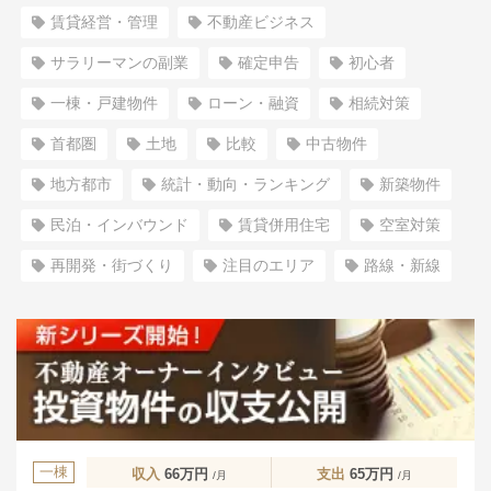
賃貸経営・管理
不動産ビジネス
サラリーマンの副業
確定申告
初心者
一棟・戸建物件
ローン・融資
相続対策
首都圏
土地
比較
中古物件
地方都市
統計・動向・ランキング
新築物件
民泊・インバウンド
賃貸併用住宅
空室対策
再開発・街づくり
注目のエリア
路線・新線
一棟
収入
66万円
支出
65万円
/月
/月