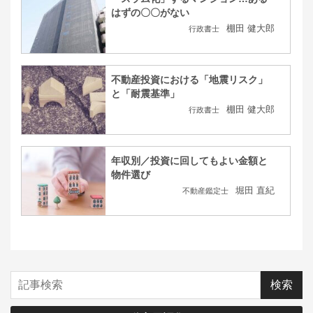
はずの〇〇がない
棚田 健大郎
行政書士
不動産投資における「地震リスク」
と「耐震基準」
棚田 健大郎
行政書士
年収別／投資に回してもよい金額と
物件選び
堀田 直紀
不動産鑑定士