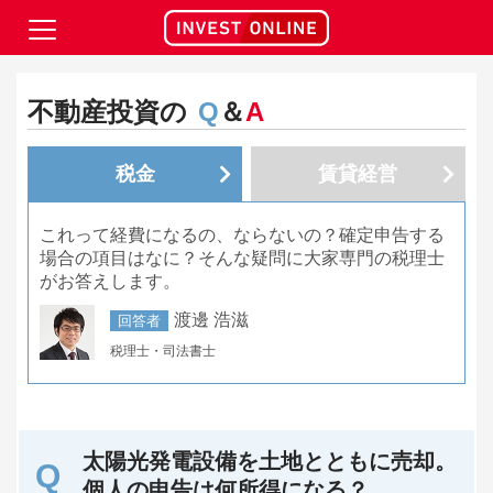
不動産投資の
Q
＆
A
税金
賃貸経営
これって経費になるの、ならないの？確定申告する
場合の項目はなに？そんな疑問に大家専門の税理士
がお答えします。
渡邊 浩滋
回答者
税理士・司法書士
太陽光発電設備を土地とともに売却。
個人の申告は何所得になる？