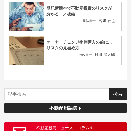
登記簿謄本で不動産投資のリスクが
分かる！／後編
宮﨑 辰也
司法書士
オーナーチェンジ物件購入の前に…
リスクの見極め方
棚田 健大郎
行政書士
不動産用語集
不動産投資ニュース、コラムを