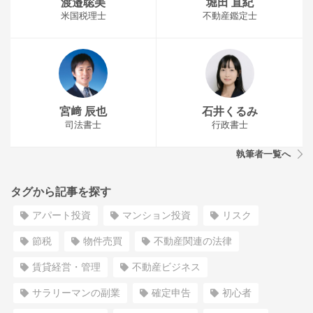
渡邉聡美
堀田 直紀
米国税理士
不動産鑑定士
宮﨑 辰也
石井くるみ
司法書士
行政書士
執筆者一覧へ
タグから記事を探す
アパート投資
マンション投資
リスク
節税
物件売買
不動産関連の法律
賃貸経営・管理
不動産ビジネス
サラリーマンの副業
確定申告
初心者