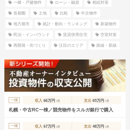
一棟・戸建物件
ローン・融資
相続対策
首都圏
土地
比較
中古物件
地方都市
統計・動向・ランキング
新築物件
民泊・インバウンド
賃貸併用住宅
空室対策
再開発・街づくり
注目のエリア
路線・新線
一棟
収入
66万円
支出
65万円
/月
/月
札幌・中古RC一棟／競売物件をスルガ銀行で購入
一棟
収入
67万円
支出
48万円
/月
/月