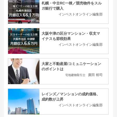
札幌・中古RC一棟／競売物件をスル
ガ銀行で購入
インベストオンライン編集部
大阪中津の区分マンション・収支マ
イナスも節税効果
インベストオンライン編集部
大家と不動産屋/コミュニケーション
のポイントは
廣田 裕司
宅地建物取引士
レインズ／マンションの成約価格、
成約数が上昇
インベストオンライン編集部