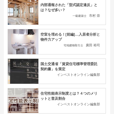
内部通報された「型式認定違反」と
は？なぜ多い？
市村 崇
一級建築士
空室を埋める！[前編]…入居者分析と
物件力アップ
廣田 裕司
宅地建物取引士
国土交通省「賃貸住宅標準管理委託
契約書」を策定
インベストオンライン編集部
住宅性能表示制度とは？４つのメリ
ットと普及割合
インベストオンライン編集部