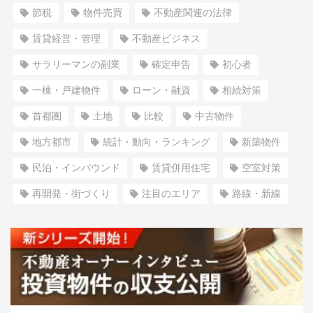
節税
物件売買
不動産関連の法律
賃貸経営・管理
不動産ビジネス
サラリーマンの副業
確定申告
初心者
一棟・戸建物件
ローン・融資
相続対策
首都圏
土地
比較
中古物件
地方都市
統計・動向・ランキング
新築物件
民泊・インバウンド
賃貸併用住宅
空室対策
再開発・街づくり
注目のエリア
路線・新線