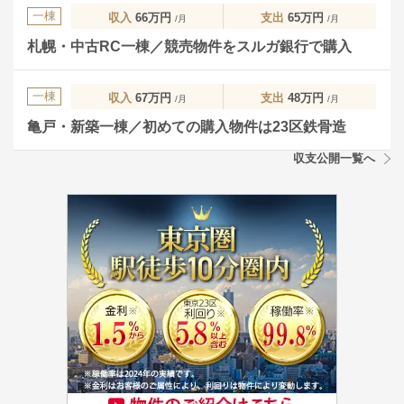
一棟
収入
66万円
支出
65万円
/月
/月
札幌・中古RC一棟／競売物件をスルガ銀行で購入
一棟
収入
67万円
支出
48万円
/月
/月
亀戸・新築一棟／初めての購入物件は23区鉄骨造
収支公開一覧へ