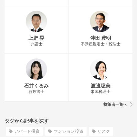
上野 晃
沖田 豊明
弁護士
不動産鑑定士・税理士
石井くるみ
渡邉聡美
行政書士
米国税理士
執筆者一覧へ
タグから記事を探す
アパート投資
マンション投資
リスク