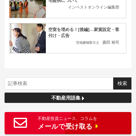
宅提供について
インベストオンライン編集部
空室を埋める！[後編]…家賃設定・客
付け・広告
廣田 裕司
宅地建物取引士
不動産用語集
不動産投資ニュース、コラムを
メールで受け取る