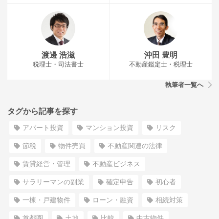
渡邊 浩滋
沖田 豊明
税理士・司法書士
不動産鑑定士・税理士
執筆者一覧へ
タグから記事を探す
アパート投資
マンション投資
リスク
節税
物件売買
不動産関連の法律
賃貸経営・管理
不動産ビジネス
サラリーマンの副業
確定申告
初心者
一棟・戸建物件
ローン・融資
相続対策
首都圏
土地
比較
中古物件