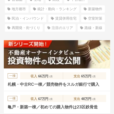
地方都市
統計・動向・ランキング
新築物件
民泊・インバウンド
賃貸併用住宅
空室対策
再開発・街づくり
注目のエリア
路線・新線
一棟
収入
66万円
支出
65万円
/月
/月
札幌・中古RC一棟／競売物件をスルガ銀行で購入
一棟
収入
67万円
支出
48万円
/月
/月
亀戸・新築一棟／初めての購入物件は23区鉄骨造