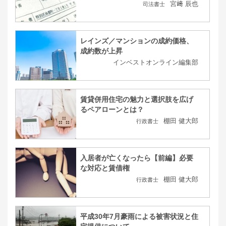
宮﨑 辰也
司法書士
レインズ／マンションの成約価格、
成約数が上昇
インベストオンライン編集部
賃貸併用住宅の魅力と選択肢を広げ
るペアローンとは？
棚田 健大郎
行政書士
入居者が亡くなったら【前編】必要
な対応と賃借権
棚田 健大郎
行政書士
平成30年7月豪雨による被害状況と住