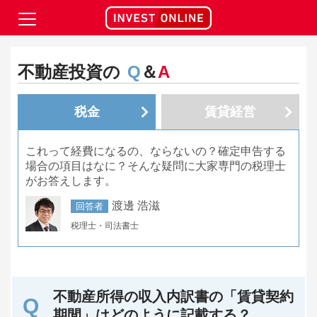
不動産投資の
Q
＆
A
税金
賃貸経営
これって経費になるの、ならないの？確定申告する
場合の項目はなに？そんな疑問に大家専門の税理士
がお答えします。
渡邊 浩滋
回答者
税理士・司法書士
不動産所得の収入内訳書の「賃貸契約
期間」はどのように記載する？