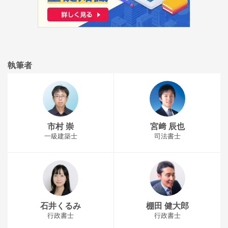
執筆者
市村 崇
宮﨑 辰也
一級建築士
司法書士
石井くるみ
棚田 健大郎
行政書士
行政書士