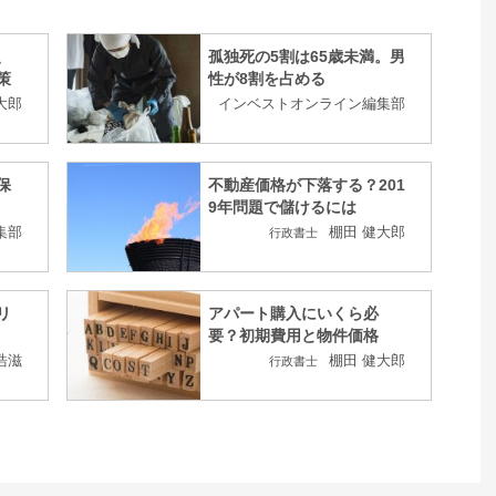
、
孤独死の5割は65歳未満。男
策
性が8割を占める
大郎
インベストオンライン編集部
保
不動産価格が下落する？201
9年問題で儲けるには
集部
棚田 健大郎
行政書士
リ
アパート購入にいくら必
要？初期費用と物件価格
浩滋
棚田 健大郎
行政書士