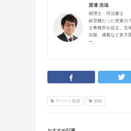
渡邊 浩滋
税理士・司法書士
経営難だった実家の
士事務所を設立。北
出版、連載など多方面
ー。
アパート投資
節税
おすすめ記事