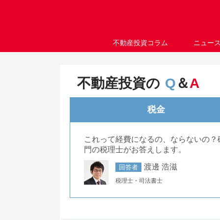
不動産投資コラム
ニュー
不動産投資の
Q
＆
A
税金
これって経費になるの、ならないの？
門の税理士がお答えします。
渡邊 浩滋
回答者
税理士・司法書士