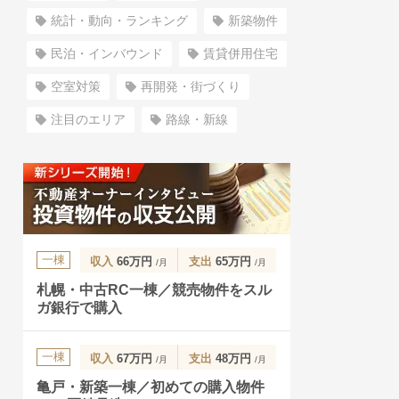
統計・動向・ランキング
新築物件
民泊・インバウンド
賃貸併用住宅
空室対策
再開発・街づくり
注目のエリア
路線・新線
一棟
収入
66万円
支出
65万円
/月
/月
札幌・中古RC一棟／競売物件をスル
ガ銀行で購入
一棟
収入
67万円
支出
48万円
/月
/月
亀戸・新築一棟／初めての購入物件