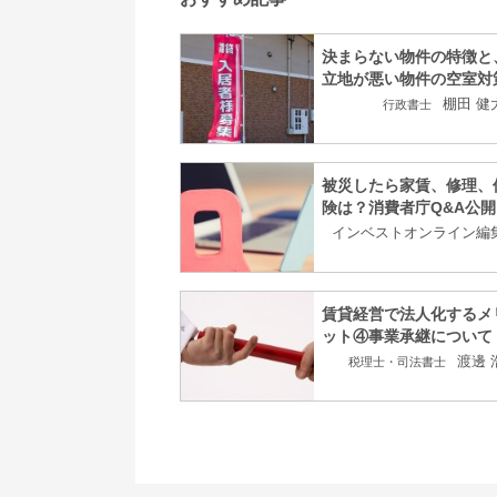
決まらない物件の特徴と
立地が悪い物件の空室対
棚田 健
行政書士
被災したら家賃、修理、
険は？消費者庁Q&A公開
インベストオンライン編
賃貸経営で法人化するメ
ット④事業承継について
渡邊 
税理士・司法書士