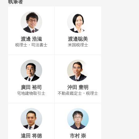
執筆者
渡邊 浩滋
渡邉聡美
税理士・司法書士
米国税理士
廣田 裕司
沖田 豊明
宅地建物取引士
不動産鑑定士・税理士
遠田 将徳
市村 崇