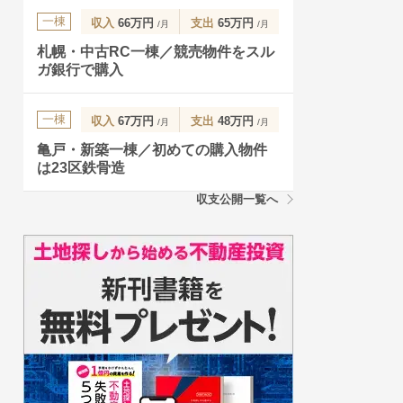
一棟
収入
66万円
支出
65万円
/月
/月
札幌・中古RC一棟／競売物件をスル
ガ銀行で購入
一棟
収入
67万円
支出
48万円
/月
/月
亀戸・新築一棟／初めての購入物件
は23区鉄骨造
収支公開一覧へ