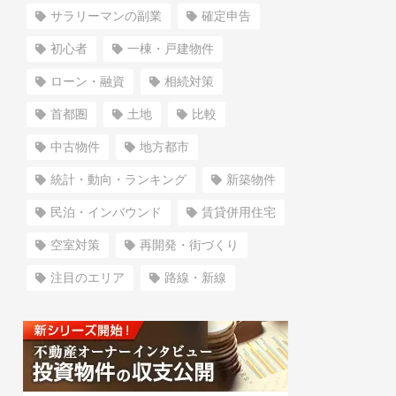
サラリーマンの副業
確定申告
初心者
一棟・戸建物件
ローン・融資
相続対策
首都圏
土地
比較
中古物件
地方都市
統計・動向・ランキング
新築物件
民泊・インバウンド
賃貸併用住宅
空室対策
再開発・街づくり
注目のエリア
路線・新線