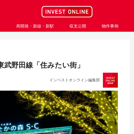
ス
再開発・新線・新駅
収支公開
物件事例
東武野田線「住みたい街」
インベストオンライン編集部