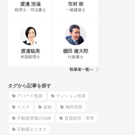
渡邊 浩滋
市村 崇
税理士・司法書士
一級建築士
渡邉聡美
棚田 健大郎
米国税理士
行政書士
執筆者一覧へ
タグから記事を探す
アパート投資
マンション投資
リスク
節税
物件売買
不動産関連の法律
賃貸経営・管理
不動産ビジネス