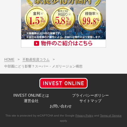
HOME
>
不動産投資コラム
>
中部圏にどう影響？スーパー・メガリージョン構想
INVEST ONLINEとは
プライバシーポリシー
運営会社
サイトマップ
お問い合わせ
This site is protected by reCAPTCHA and the Google
Privacy Policy
and
Terms of Service
apply.