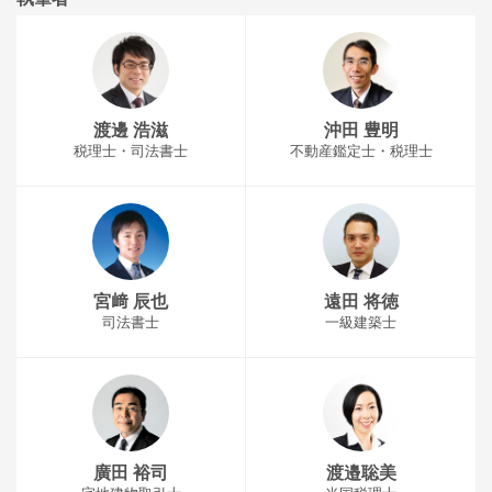
渡邊 浩滋
沖田 豊明
税理士・司法書士
不動産鑑定士・税理士
宮﨑 辰也
遠田 将徳
司法書士
一級建築士
廣田 裕司
渡邉聡美