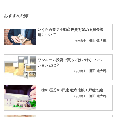
おすすめ記事
いくら必要？不動産投資を始める資金調
達について
棚田 健大郎
行政書士
ワンルーム投資で買ってはいけないマン
ションとは？
棚田 健大郎
行政書士
一棟VS区分VS戸建 徹底比較！戸建て編
棚田 健大郎
行政書士