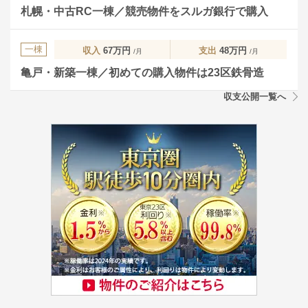
札幌・中古RC一棟／競売物件をスルガ銀行で購入
一棟
収入
67万円
支出
48万円
/月
/月
亀戸・新築一棟／初めての購入物件は23区鉄骨造
収支公開一覧へ