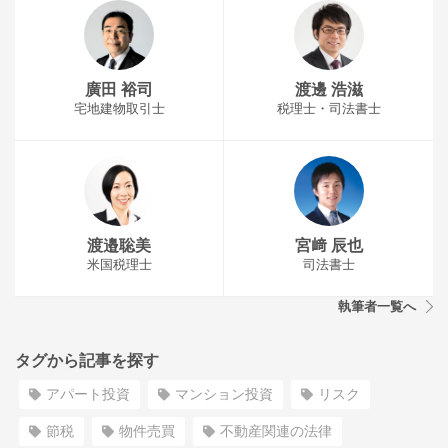
廣田 裕司
渡邊 浩滋
宅地建物取引士
税理士・司法書士
渡邉聡美
宮﨑 辰也
米国税理士
司法書士
執筆者一覧へ
タグから記事を探す
アパート投資
マンション投資
リスク
節税
物件売買
不動産関連の法律