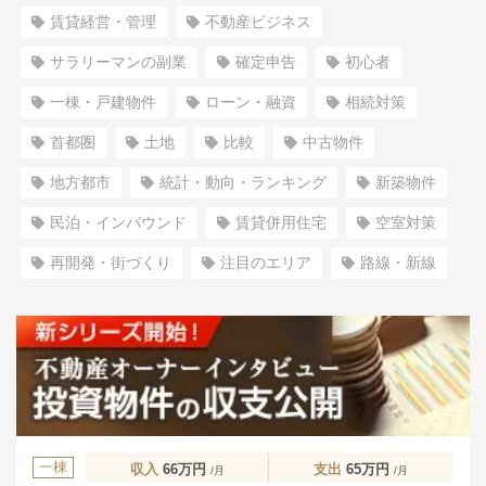
賃貸経営・管理
不動産ビジネス
サラリーマンの副業
確定申告
初心者
一棟・戸建物件
ローン・融資
相続対策
首都圏
土地
比較
中古物件
地方都市
統計・動向・ランキング
新築物件
民泊・インバウンド
賃貸併用住宅
空室対策
再開発・街づくり
注目のエリア
路線・新線
一棟
収入
66万円
支出
65万円
/月
/月