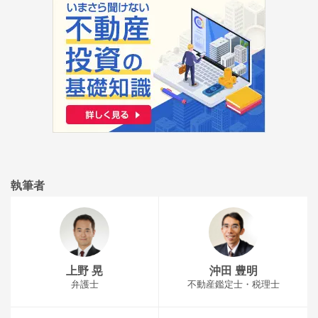
執筆者
上野 晃
沖田 豊明
弁護士
不動産鑑定士・税理士