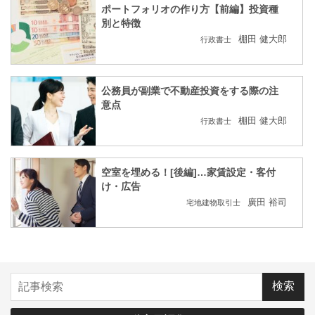
ポートフォリオの作り方【前編】投資種
別と特徴
棚田 健大郎
行政書士
公務員が副業で不動産投資をする際の注
意点
棚田 健大郎
行政書士
空室を埋める！[後編]…家賃設定・客付
け・広告
廣田 裕司
宅地建物取引士