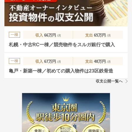
一棟
収入
66万円
支出
65万円
/月
/月
札幌・中古RC一棟／競売物件をスルガ銀行で購入
一棟
収入
67万円
支出
48万円
/月
/月
亀戸・新築一棟／初めての購入物件は23区鉄骨造
収支公開一覧へ