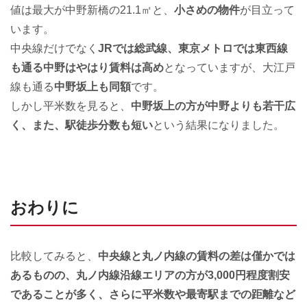
値は最大が中野新橋の21.1㎡と、
小さめの物件
が目立って
います。
中央線だけでなく
JRでは総武線、東京メトロでは東西線
も通る中野はやはり賃料は高め
となっていますが、大江戸
線も通る
中野坂上も同額
です。
しかし平米数を見ると、
中野坂上の方が中野よりも若干広
く、また、駅徒歩分数も短い
という結果になりました。
おわりに
比較してみると、
中央線と丸ノ内線の賃料の差は僅かでは
あるものの、丸ノ内線沿線エリアの方が3,000円程度割安
であることが多く、さらに平米数や最寄駅までの距離など