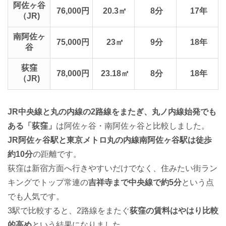
阿佐ヶ谷
76,000円
20.3㎡
8分
17年
（JR)
南阿佐ヶ
75,000円
23㎡
9分
18年
谷
荻窪
78,000円
23.18㎡
8分
18年
（JR)
JR中央線と丸の内線の2路線をまたぎ、丸ノ内線始発でも
ある「荻窪」
は阿佐ヶ谷・南阿佐ヶ谷と比較しました。
JR阿佐ヶ谷駅と東京メトロ丸の内線南阿佐ヶ谷駅は徒歩
約10分
の距離です。
荻窪は新宿方面へ行きやすいだけでなく、住みたい街ラン
キングでトップ常連の
吉祥寺まで中央線で約5分
という点
でも人気です。
3駅で比較すると、2路線をまたぐ
荻窪の賃料はやはり比較
的高め
という結果になりました。