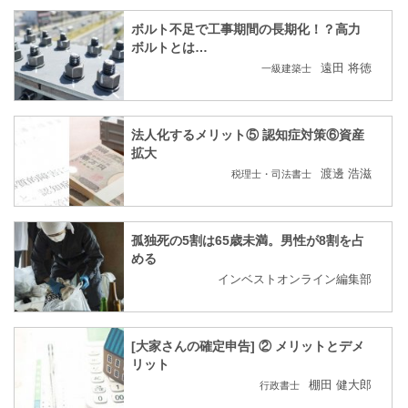
ボルト不足で工事期間の長期化！？高力
ボルトとは…
遠田 将徳
一級建築士
法人化するメリット⑤ 認知症対策⑥資産
拡大
渡邊 浩滋
税理士・司法書士
孤独死の5割は65歳未満。男性が8割を占
める
インベストオンライン編集部
[大家さんの確定申告] ② メリットとデメ
リット
棚田 健大郎
行政書士