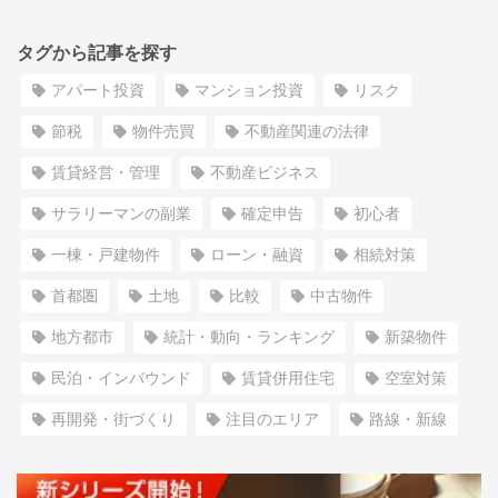
タグから記事を探す
アパート投資
マンション投資
リスク
節税
物件売買
不動産関連の法律
賃貸経営・管理
不動産ビジネス
サラリーマンの副業
確定申告
初心者
一棟・戸建物件
ローン・融資
相続対策
首都圏
土地
比較
中古物件
地方都市
統計・動向・ランキング
新築物件
民泊・インバウンド
賃貸併用住宅
空室対策
再開発・街づくり
注目のエリア
路線・新線