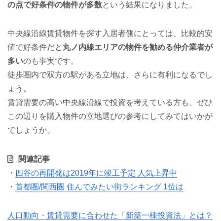
の点で好条件の物件が多数
という結果になりました。
中央線沿線賃貸物件を探す入居者側にとっては、比較的安
値で好条件だと
丸ノ内線エリアの物件を勧める仲介業者が
多い
のも事実です。
徒歩圏内で双方の駅がある立地は、さらに有利になるでし
ょう。
賃貸需要の高い中央線沿線で投資を考えている方も、ぜひ
この辺りを購入物件の立地選びの参考にしてみてはいかが
でしょうか。
関連記事
・
四谷の再開発は2019年に竣工予定 人気上昇中
・
首都圏/関西圏 住んでみたい街ランキング 1位は
人口動向・賃貸需要に合わせた「新築一棟投資法」とは？