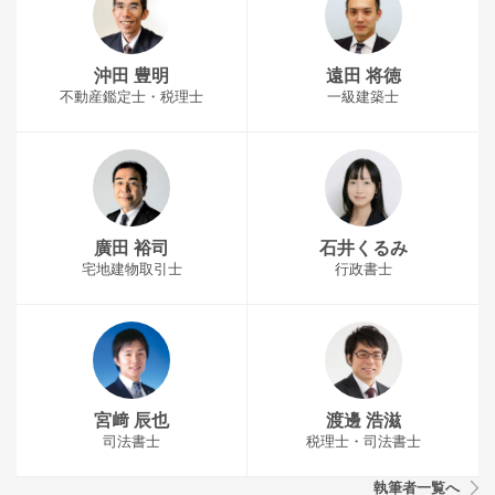
沖田 豊明
遠田 将徳
不動産鑑定士・税理士
一級建築士
廣田 裕司
石井くるみ
宅地建物取引士
行政書士
宮﨑 辰也
渡邊 浩滋
司法書士
税理士・司法書士
執筆者一覧へ