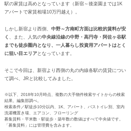
駅の家賃は高めとなっています（新宿～後楽園までは1K
アパートで家賃相場10万円越え）。
しかし新宿より西側、
中野～方南町方面は比較的賃料が安
く
、また、人気の
中央線沿線の中野・高円寺・阿佐ヶ谷駅
までも徒歩圏内となり、一人暮らし投資用アパートはとく
に狙い目エリア
となっています。
そこで今回は、新宿より西側の丸の内線各駅の賃貸につい
て調べ、JRと比較してみました。
※以下、2018年10月時点、複数の大手物件検索サイトからの検索
結果。編集部調べ。
検索条件／駅徒歩10分以内、1K、アパート、バストイレ別、室内
洗濯機置き場、エアコン、フローリング
募集賃料・平米数・駅徒歩・築年数の数値はすべて中央値です。
「募集賃料」には管理費を含みます。