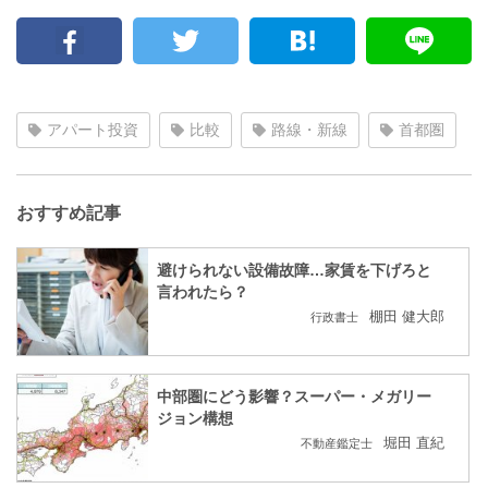
アパート投資
比較
路線・新線
首都圏
おすすめ記事
避けられない設備故障…家賃を下げろと
言われたら？
棚田 健大郎
行政書士
中部圏にどう影響？スーパー・メガリー
ジョン構想
堀田 直紀
不動産鑑定士