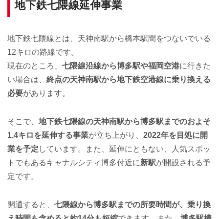
地下鉄七隈線延伸事業
地下鉄七隈線とは、天神南駅から橋本駅間をつないでいる
12キロの路線です。
現在のところ、
七隈線沿線から博多駅や福岡空港
に行きた
い場合は、
終点の天神南駅から地下鉄空港線に乗り換える
必要
があります。
そこで、
地下鉄七隈線の天神南駅から博多駅までのおよそ
1.4キロを延伸する事業
が立ち上がり、
2022年を目処に開
業を予定
しています。また、延伸にともない、人気スポッ
トでもあるキャナルシティ博多付近に
新駅
が開設される予
定です。
開通すると、
七隈線から博多駅までの所要時間が、乗り換
え時間も含めると約14分も短縮
できます。また、
博多駅構