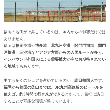
福岡の地価が上昇しているのは、国内からの影響だけでは
ありません。
福岡は
福岡空港
や
博多港
、
北九州空港
、
関門門司港
、
関門
戸畑港
、
三池港
など
アジア方面からの入国ルートが多く、
インバウンド外国人による需要拡大が今なお期待されてい
る地域
でもあります。
中でも多くのシェアを占めているのが、
訪日韓国人
です。
福岡から韓国の釜山までは、JR九州高速船のビートルを
使えば、約3時間で行き来ができる
とあって、気軽に訪日
することが可能な環境が整っています。