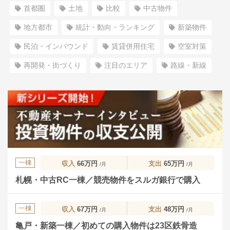
首都圏
土地
比較
中古物件
地方都市
統計・動向・ランキング
新築物件
民泊・インバウンド
賃貸併用住宅
空室対策
再開発・街づくり
注目のエリア
路線・新線
一棟
収入
66万円
支出
65万円
/月
/月
札幌・中古RC一棟／競売物件をスルガ銀行で購入
一棟
収入
67万円
支出
48万円
/月
/月
亀戸・新築一棟／初めての購入物件は23区鉄骨造