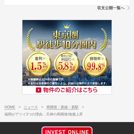
収支公開一覧へ
HOME
>
ニュース
>
再開発・新線・新駅
>
福岡がアツイ3つの理由…天神の再開発/地価上昇