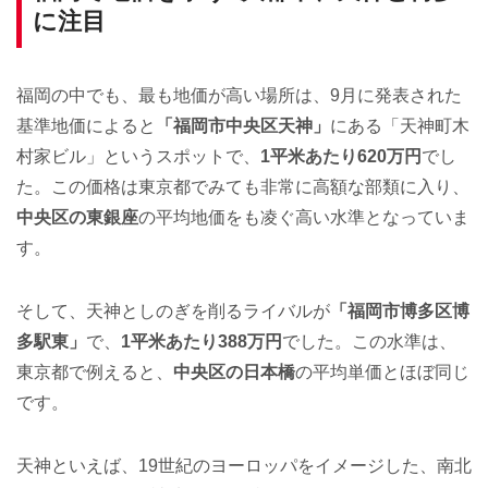
に注目
福岡の中でも、最も地価が高い場所は、9月に発表された
基準地価によると
「福岡市中央区天神」
にある「天神町木
村家ビル」というスポットで、
1平米あたり620万円
でし
た。この価格は東京都でみても非常に高額な部類に入り、
中央区の東銀座
の平均地価をも凌ぐ高い水準となっていま
す。
そして、天神としのぎを削るライバルが
「福岡市博多区博
多駅東」
で、
1平米あたり388万円
でした。この水準は、
東京都で例えると、
中央区の日本橋
の平均単価とほぼ同じ
です。
天神といえば、19世紀のヨーロッパをイメージした、南北