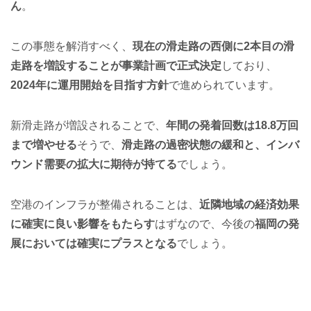
ん
。
この事態を解消すべく、
現在の滑走路の西側に2本目の滑
走路を増設することが事業計画で正式決定
しており、
2024年に運用開始を目指す方針
で進められています。
新滑走路が増設されることで、
年間の発着回数は18.8万回
まで増やせる
そうで、
滑走路の過密状態の緩和と、インバ
ウンド需要の拡大に期待が持てる
でしょう。
空港のインフラが整備されることは、
近隣地域の経済効果
に確実に良い影響をもたらす
はずなので、今後の
福岡の発
展においては確実にプラスとなる
でしょう。