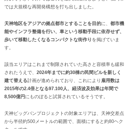
では大規模な再開発構想を打ち出しました。
天神地区をアジアの拠点都市とすることを目的
に、
都市機
能やインフラ整備を行い、車という移動手段に依存せず、
歩いて移動したくなるコンパクトな街作り
を掲げていま
す。
該当エリアはこれまで制限されていた高さと容積率も緩和
されたうえで、
2024年までに約30棟の民間ビルを新しく
建て替える
計画が進められており、これにより
雇用数は
2015年の2.4倍となる97.100人、経済波及効果は年間で
8,500億円
にものぼると試算されているそうです。
天神ビッグバンプロジェクトの対象エリアは、天神交差点
から半径約500メートルの範囲で、面積にすると約80ヘク