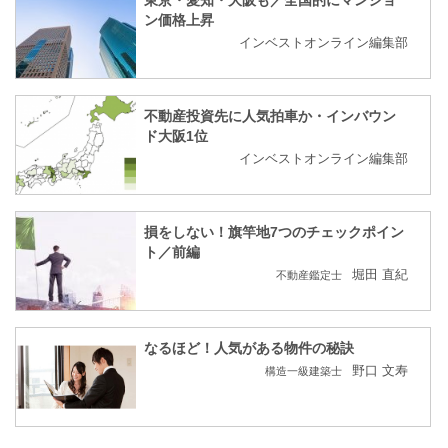
東京・愛知・大阪も／全国的にマンショ
ン価格上昇
インベストオンライン編集部
不動産投資先に人気拍車か・インバウン
ド大阪1位
インベストオンライン編集部
損をしない！旗竿地7つのチェックポイン
ト／前編
堀田 直紀
不動産鑑定士
なるほど！人気がある物件の秘訣
野口 文寿
構造一級建築士