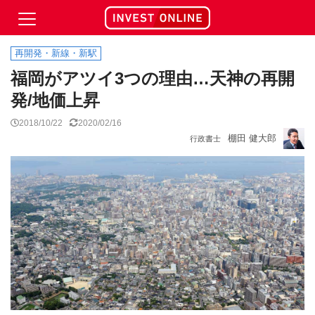
再開発・新線・新駅
福岡がアツイ3つの理由…天神の再開
発/地価上昇
2018/10/22
2020/02/16
棚田 健大郎
行政書士