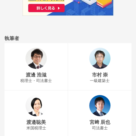
執筆者
渡邊 浩滋
市村 崇
税理士・司法書士
一級建築士
渡邉聡美
宮﨑 辰也
米国税理士
司法書士