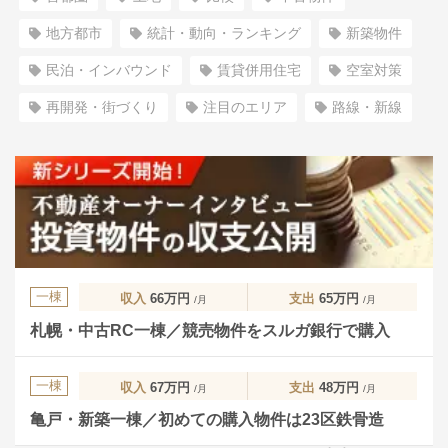
地方都市
統計・動向・ランキング
新築物件
民泊・インバウンド
賃貸併用住宅
空室対策
再開発・街づくり
注目のエリア
路線・新線
一棟
収入
66万円
支出
65万円
/月
/月
札幌・中古RC一棟／競売物件をスルガ銀行で購入
一棟
収入
67万円
支出
48万円
/月
/月
亀戸・新築一棟／初めての購入物件は23区鉄骨造