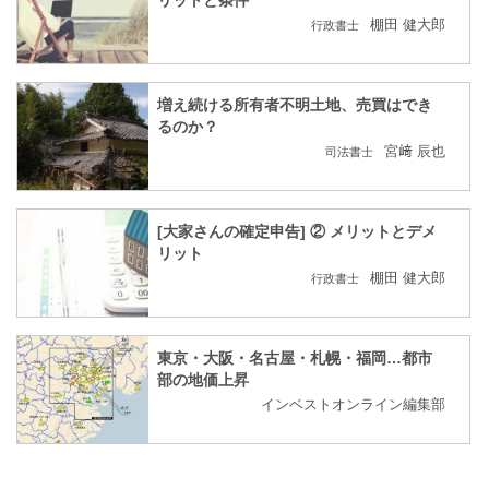
リットと条件
棚田 健大郎
行政書士
増え続ける所有者不明土地、売買はでき
るのか？
宮﨑 辰也
司法書士
[大家さんの確定申告] ② メリットとデメ
リット
棚田 健大郎
行政書士
東京・大阪・名古屋・札幌・福岡…都市
部の地価上昇
インベストオンライン編集部