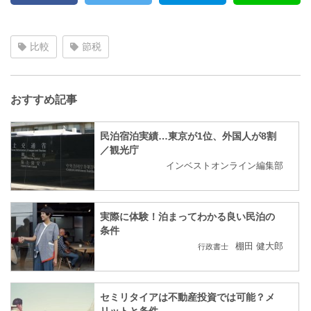
比較
節税
おすすめ記事
民泊宿泊実績…東京が1位、外国人が8割
／観光庁
インベストオンライン編集部
実際に体験！泊まってわかる良い民泊の
条件
棚田 健大郎
行政書士
セミリタイアは不動産投資では可能？メ