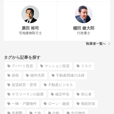
廣田 裕司
棚田 健大郎
宅地建物取引士
行政書士
執筆者一覧へ
タグから記事を探す
アパート投資
マンション投資
リスク
節税
物件売買
不動産関連の法律
賃貸経営・管理
不動産ビジネス
サラリーマンの副業
確定申告
初心者
一棟・戸建物件
ローン・融資
相続対策
首都圏
土地
比較
中古物件