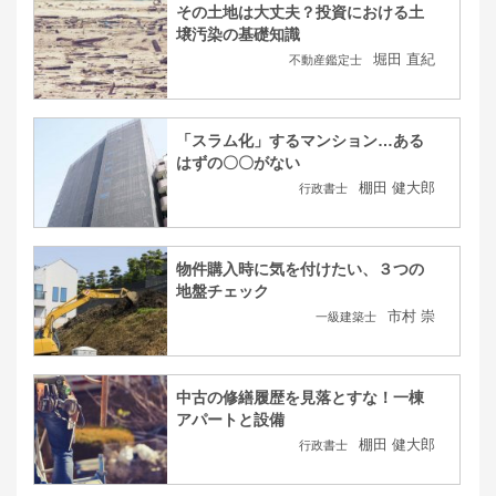
その土地は大丈夫？投資における土
壌汚染の基礎知識
堀田 直紀
不動産鑑定士
「スラム化」するマンション…ある
はずの〇〇がない
棚田 健大郎
行政書士
物件購入時に気を付けたい、３つの
地盤チェック
市村 崇
一級建築士
中古の修繕履歴を見落とすな！一棟
アパートと設備
棚田 健大郎
行政書士