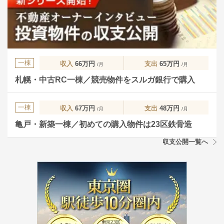
一棟
収入
66万円
支出
65万円
/月
/月
札幌・中古RC一棟／競売物件をスルガ銀行で購入
一棟
収入
67万円
支出
48万円
/月
/月
亀戸・新築一棟／初めての購入物件は23区鉄骨造
収支公開一覧へ