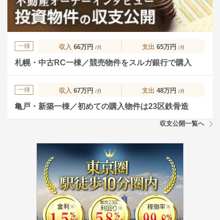
一棟
収入
66万円
支出
65万円
/月
/月
札幌・中古RC一棟／競売物件をスルガ銀行で購入
一棟
収入
67万円
支出
48万円
/月
/月
亀戸・新築一棟／初めての購入物件は23区鉄骨造
収支公開一覧へ