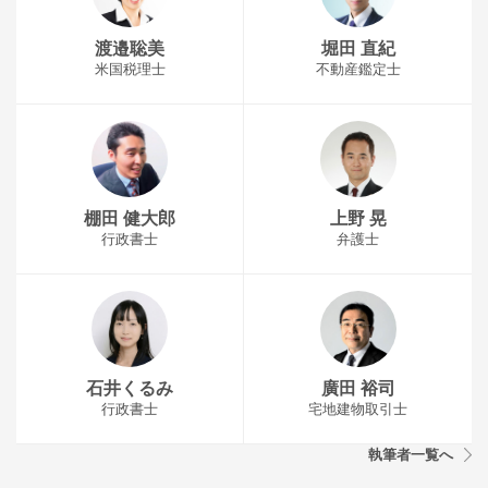
渡邉聡美
堀田 直紀
米国税理士
不動産鑑定士
棚田 健大郎
上野 晃
行政書士
弁護士
石井くるみ
廣田 裕司
行政書士
宅地建物取引士
執筆者一覧へ