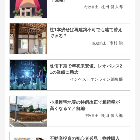
棚田 健大郎
行政書士
柱1本残せば再建築不可でも建て替え
できる？
市村 崇
一級建築士
株価下落で年初来安値、レオパレス2
1の業績に懸念
インベストオンライン編集部
小規模宅地等の特例改正で相続税が
高くなる？／前編
棚田 健大郎
行政書士
不動産投資の初心者必見！物件購入