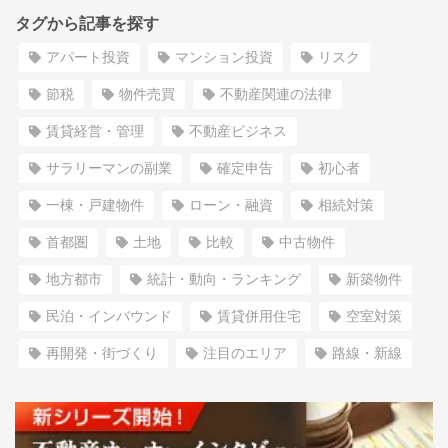
タグから記事を探す
アパート投資
マンション投資
リスク
節税
物件売買
不動産関連の法律
賃貸経営・管理
不動産ビジネス
サラリーマンの副業
確定申告
初心者
一棟・戸建物件
ローン・融資
相続対策
首都圏
土地
比較
中古物件
地方都市
統計・動向・ランキング
新築物件
民泊・インバウンド
賃貸併用住宅
空室対策
再開発・街づくり
注目のエリア
路線・新線