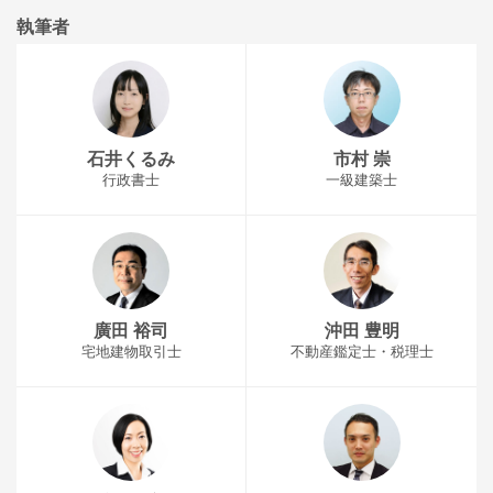
執筆者
石井くるみ
市村 崇
行政書士
一級建築士
廣田 裕司
沖田 豊明
宅地建物取引士
不動産鑑定士・税理士