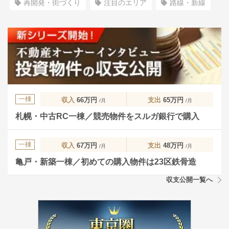
再開発・街づくり
注目のエリア
路線・新線
一棟
収入
66万円
支出
65万円
/月
/月
札幌・中古RC一棟／競売物件をスルガ銀行で購入
一棟
収入
67万円
支出
48万円
/月
/月
亀戸・新築一棟／初めての購入物件は23区鉄骨造
収支公開一覧へ