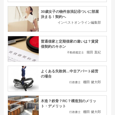
30歳女子の物件放浪記④ついに部屋
決まる！契約へ
インベストオンライン編集部
普通借家と定期借家の違いは？賃貸
借契約のキホン
堀田 直紀
不動産鑑定士
よくある失敗例…中古アパート経営
の場合
棚田 健大郎
行政書士
木造？鉄骨？RC？構造別のメリッ
ト・デメリット
棚田 健大郎
行政書士