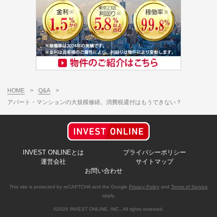
HOME
>
Q&A
>
アパート・マンションの大規模修繕。消費税還付はもうできない？
INVEST ONLINEとは
プライバシーポリシー
運営会社
サイトマップ
お問い合わせ
This site is protected by reCAPTCHA and the Google
Privacy Policy
and
Terms of Service
apply.
©2026 INVEST ONLINE, INC., All rights reserved.