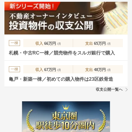
一棟
収入
66万円
支出
65万円
/月
/月
札幌・中古RC一棟／競売物件をスルガ銀行で購入
一棟
収入
67万円
支出
48万円
/月
/月
亀戸・新築一棟／初めての購入物件は23区鉄骨造
収支公開一覧へ