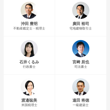
沖田 豊明
廣田 裕司
不動産鑑定士・税理士
宅地建物取引士
石井くるみ
宮﨑 辰也
行政書士
司法書士
渡邉聡美
遠田 将徳
米国税理士
一級建築士