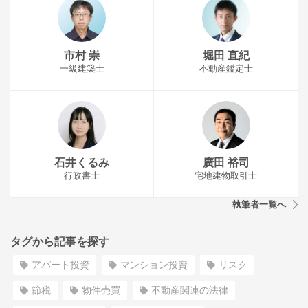
市村 崇
堀田 直紀
一級建築士
不動産鑑定士
石井くるみ
廣田 裕司
行政書士
宅地建物取引士
執筆者一覧へ
タグから記事を探す
アパート投資
マンション投資
リスク
節税
物件売買
不動産関連の法律