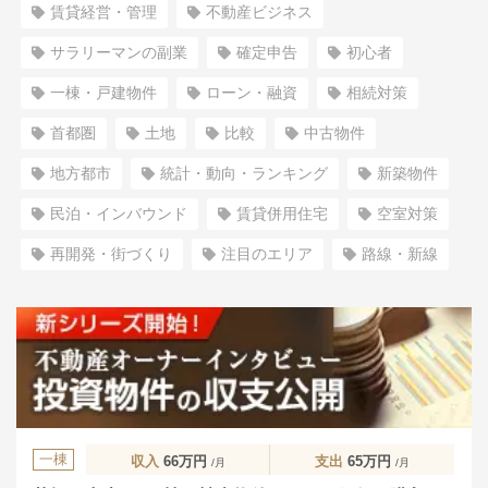
賃貸経営・管理
不動産ビジネス
サラリーマンの副業
確定申告
初心者
一棟・戸建物件
ローン・融資
相続対策
首都圏
土地
比較
中古物件
地方都市
統計・動向・ランキング
新築物件
民泊・インバウンド
賃貸併用住宅
空室対策
再開発・街づくり
注目のエリア
路線・新線
一棟
収入
66万円
支出
65万円
/月
/月