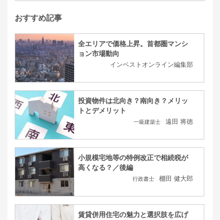
おすすめ記事
全エリアで価格上昇。首都圏マンシ
ョン市場動向
インベストオンライン編集部
投資物件は北向き？南向き？メリッ
トとデメリット
遠田 将徳
一級建築士
小規模宅地等の特例改正で相続税が
高くなる？／後編
棚田 健大郎
行政書士
賃貸併用住宅の魅力と選択肢を広げ