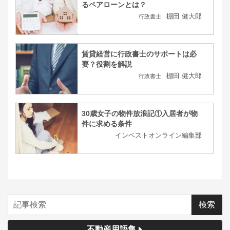
るペアローンとは？
棚田 健大郎
行政書士
賃貸経営に行政書士のサポートは必
要？役割を解説
棚田 健大郎
行政書士
30歳女子の物件放浪記①入居者が物
件に求める条件
インベストオンライン編集部
不動産用語集