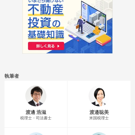
執筆者
渡邊 浩滋
渡邉聡美
税理士・司法書士
米国税理士