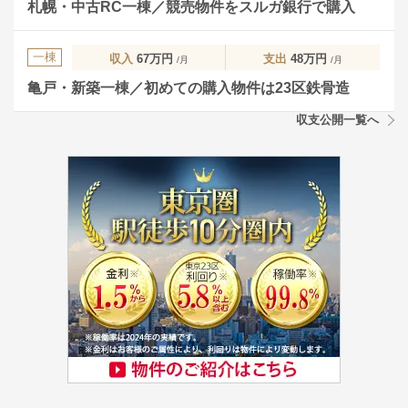
札幌・中古RC一棟／競売物件をスルガ銀行で購入
一棟
収入
67万円
支出
48万円
/月
/月
亀戸・新築一棟／初めての購入物件は23区鉄骨造
収支公開一覧へ