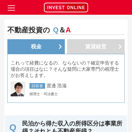
不動産投資の
Q
＆
A
税金
賃貸経営
これって経費になるの、ならないの？確定申告する
場合の項目はなに？そんな疑問に大家専門の税理士
がお答えします。
渡邊 浩滋
回答者
税理士・司法書士
民泊から得た収入の所得区分は事業所
得？それとも不動産所得？