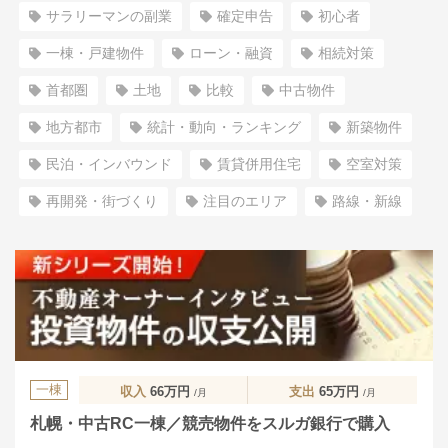
サラリーマンの副業
確定申告
初心者
一棟・戸建物件
ローン・融資
相続対策
首都圏
土地
比較
中古物件
地方都市
統計・動向・ランキング
新築物件
民泊・インバウンド
賃貸併用住宅
空室対策
再開発・街づくり
注目のエリア
路線・新線
一棟
収入
66万円
支出
65万円
/月
/月
札幌・中古RC一棟／競売物件をスルガ銀行で購入