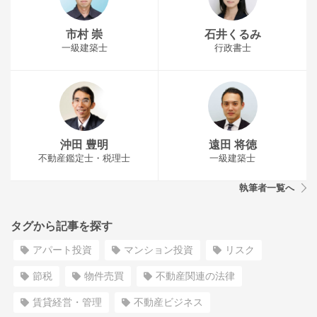
市村 崇
石井くるみ
一級建築士
行政書士
沖田 豊明
遠田 将徳
不動産鑑定士・税理士
一級建築士
執筆者一覧へ
タグから記事を探す
アパート投資
マンション投資
リスク
節税
物件売買
不動産関連の法律
賃貸経営・管理
不動産ビジネス