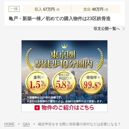
一棟
収入
67万円
支出
48万円
/月
/月
亀戸・新築一棟／初めての購入物件は23区鉄骨造
収支公開一覧へ
HOME
>
Q&A
>
確定申告をする際に領収書の添付などは必要になる？