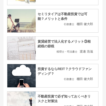
セミリタイアは不動産投資では可
能？メリットと条件
棚田 健大郎
行政書士
賃貸経営で法人化するメリット③相
続税の節税
渡邊 浩滋
税理士・司法書士
投資するならREIT？クラウドファン
ディング？
棚田 健大郎
行政書士
不動産投資で必ず知っておくべきリ
スクと対策法