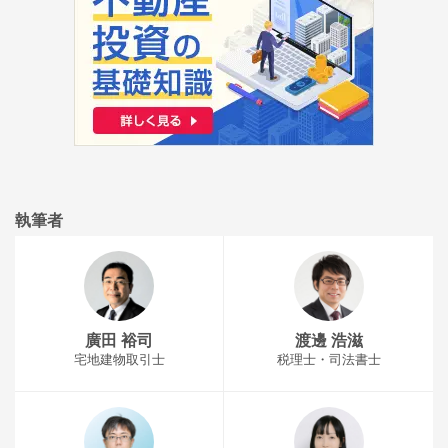
執筆者
廣田 裕司
渡邊 浩滋
宅地建物取引士
税理士・司法書士