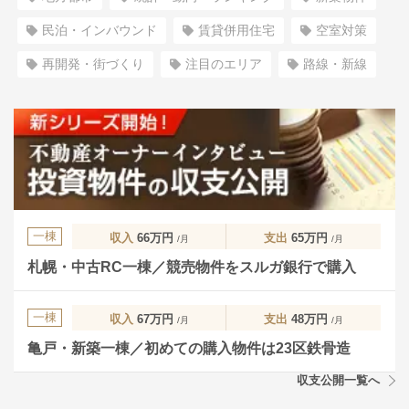
民泊・インバウンド
賃貸併用住宅
空室対策
再開発・街づくり
注目のエリア
路線・新線
一棟
収入
66万円
支出
65万円
/月
/月
札幌・中古RC一棟／競売物件をスルガ銀行で購入
一棟
収入
67万円
支出
48万円
/月
/月
亀戸・新築一棟／初めての購入物件は23区鉄骨造
収支公開一覧へ