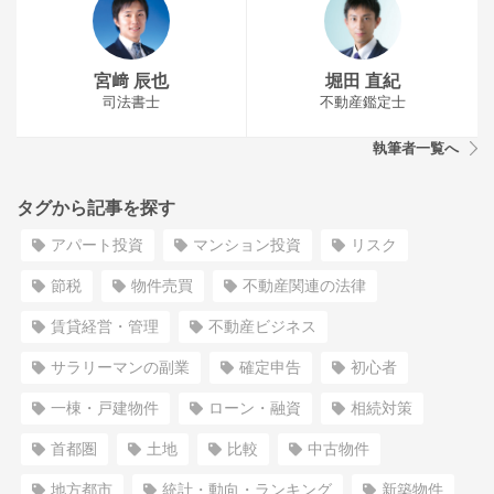
宮﨑 辰也
堀田 直紀
司法書士
不動産鑑定士
執筆者一覧へ
タグから記事を探す
アパート投資
マンション投資
リスク
節税
物件売買
不動産関連の法律
賃貸経営・管理
不動産ビジネス
サラリーマンの副業
確定申告
初心者
一棟・戸建物件
ローン・融資
相続対策
首都圏
土地
比較
中古物件
地方都市
統計・動向・ランキング
新築物件