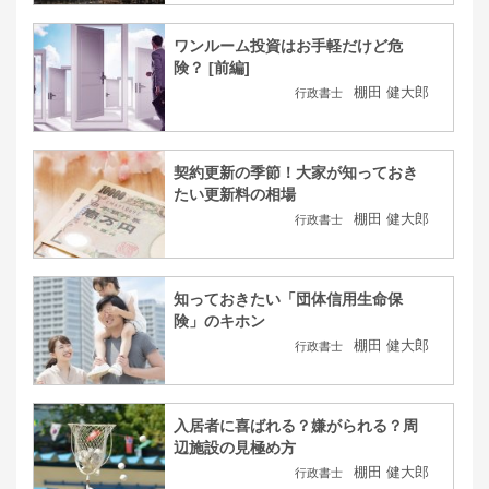
ワンルーム投資はお手軽だけど危
険？ [前編]
棚田 健大郎
行政書士
契約更新の季節！大家が知っておき
たい更新料の相場
棚田 健大郎
行政書士
知っておきたい「団体信用生命保
険」のキホン
棚田 健大郎
行政書士
入居者に喜ばれる？嫌がられる？周
辺施設の見極め方
棚田 健大郎
行政書士