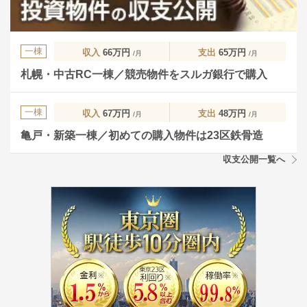
一棟
収入
66万円
支出
65万円
/月
/月
札幌・中古RC一棟／競売物件をスルガ銀行で購入
一棟
収入
67万円
支出
48万円
/月
/月
亀戸・新築一棟／初めての購入物件は23区鉄骨造
収支公開一覧へ