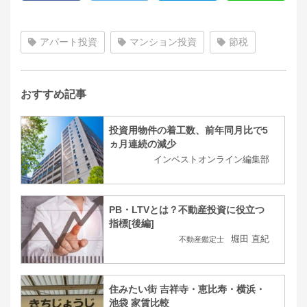
アパート投資
マンション投資
節税
おすすめ記事
投資用物件の着工数、前年同月比で5
ヵ月連続の減少
インベストオンライン編集部
PB・LTVとは？不動産投資に役立つ
指標[後編]
堀田 直紀
不動産鑑定士
住みたい街 吉祥寺・恵比寿・横浜・
池袋 家賃比較