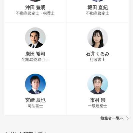
沖田 豊明
堀田 直紀
不動産鑑定士・税理士
不動産鑑定士
廣田 裕司
石井くるみ
宅地建物取引士
行政書士
宮﨑 辰也
市村 崇
司法書士
一級建築士
執筆者一覧へ