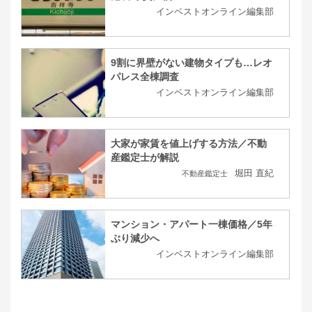
インベストオンライン編集部
9割に界壁がない建物タイプも…レオ
パレス全棟調査
インベストオンライン編集部
大家が家賃を値上げする方法／不動
産鑑定士が解説
堀田 直紀
不動産鑑定士
マンション・アパート一棟価格／5年
ぶり減少へ
インベストオンライン編集部