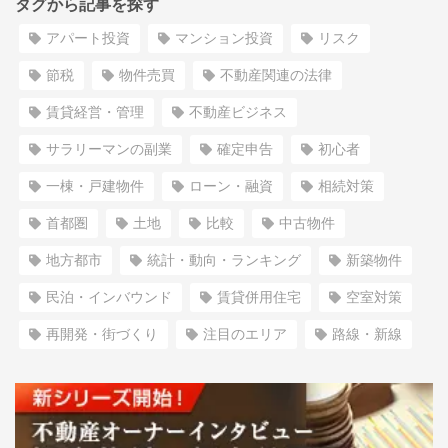
タグから記事を探す
アパート投資
マンション投資
リスク
節税
物件売買
不動産関連の法律
賃貸経営・管理
不動産ビジネス
サラリーマンの副業
確定申告
初心者
一棟・戸建物件
ローン・融資
相続対策
首都圏
土地
比較
中古物件
地方都市
統計・動向・ランキング
新築物件
民泊・インバウンド
賃貸併用住宅
空室対策
再開発・街づくり
注目のエリア
路線・新線