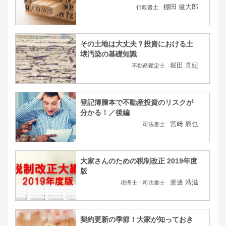
棚田 健大郎
行政書士
その土地は大丈夫？投資における土
壌汚染の基礎知識
堀田 直紀
不動産鑑定士
登記簿謄本で不動産投資のリスクが
分かる！／後編
宮﨑 辰也
司法書士
大家さんのための税制改正 2019年度
版
渡邊 浩滋
税理士・司法書士
契約更新の季節！大家が知っておき