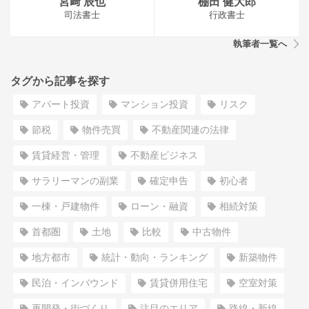
宮﨑 辰也
棚田 健大郎
司法書士
行政書士
執筆者一覧へ
タグから記事を探す
アパート投資
マンション投資
リスク
節税
物件売買
不動産関連の法律
賃貸経営・管理
不動産ビジネス
サラリーマンの副業
確定申告
初心者
一棟・戸建物件
ローン・融資
相続対策
首都圏
土地
比較
中古物件
地方都市
統計・動向・ランキング
新築物件
民泊・インバウンド
賃貸併用住宅
空室対策
再開発・街づくり
注目のエリア
路線・新線