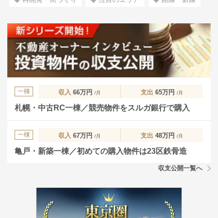
一棟
収入
66万円
支出
65万円
/月
/月
札幌・中古RC一棟／競売物件をスルガ銀行で購入
一棟
収入
67万円
支出
48万円
/月
/月
亀戸・新築一棟／初めての購入物件は23区鉄骨造
収支公開一覧へ