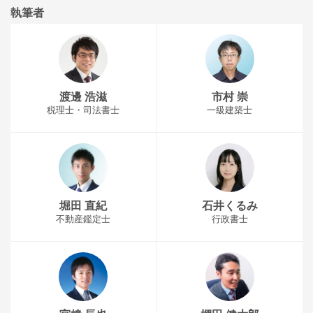
執筆者
渡邊 浩滋
市村 崇
税理士・司法書士
一級建築士
堀田 直紀
石井くるみ
不動産鑑定士
行政書士