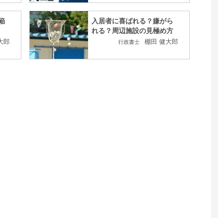
陥
入居者に喜ばれる？嫌がら
れる？周辺施設の見極め方
大郎
棚田 健大郎
行政書士