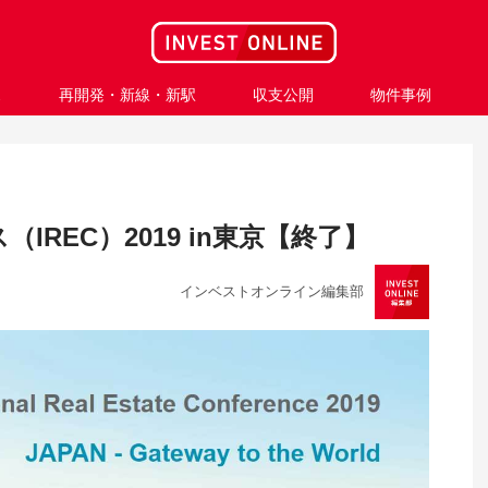
ス
再開発・新線・新駅
収支公開
物件事例
REC）2019 in東京【終了】
インベストオンライン編集部