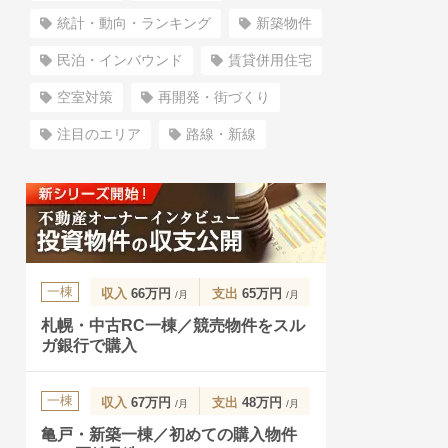
統計・動向・ランキング
新築物件
民泊・インバウンド
賃貸併用住宅
空室対策
再開発・街づくり
注目のエリア
路線・新線
一棟
収入
66万円
支出
65万円
/月
/月
札幌・中古RC一棟／競売物件をスル
ガ銀行で購入
一棟
収入
67万円
支出
48万円
/月
/月
亀戸・新築一棟／初めての購入物件