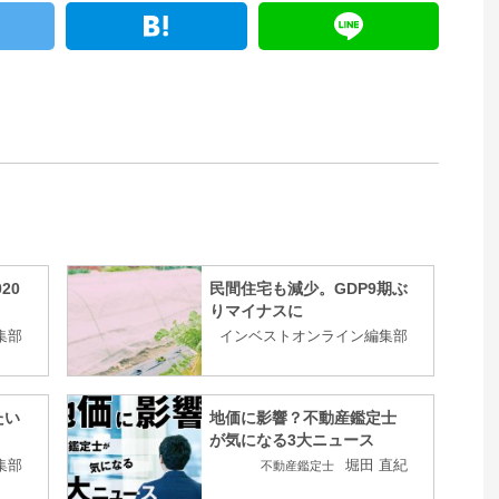
20
民間住宅も減少。GDP9期ぶ
りマイナスに
集部
インベストオンライン編集部
たい
地価に影響？不動産鑑定士
が気になる3大ニュース
集部
堀田 直紀
不動産鑑定士