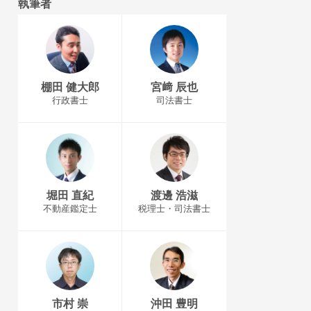
執筆者
棚田 健大郎
宮﨑 辰也
行政書士
司法書士
堀田 直紀
渡邊 浩滋
不動産鑑定士
税理士・司法書士
市村 崇
沖田 豊明