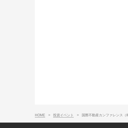
HOME
>
投資イベント
>
国際不動産カンファレンス（IRE