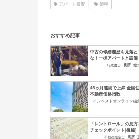
アパート投資
節税
おすすめ記事
中古の修繕履歴を見落と
な！一棟アパートと設備
棚田 健
行政書士
45ヵ月連続で上昇 全国
不動産価格指数
インベストオンライン編
「レントロール」の見方
チェックポイント[後編]
堀田 
不動産鑑定士