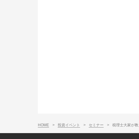
HOME
>
投資イベント
>
セミナー
>
税理士大家が教