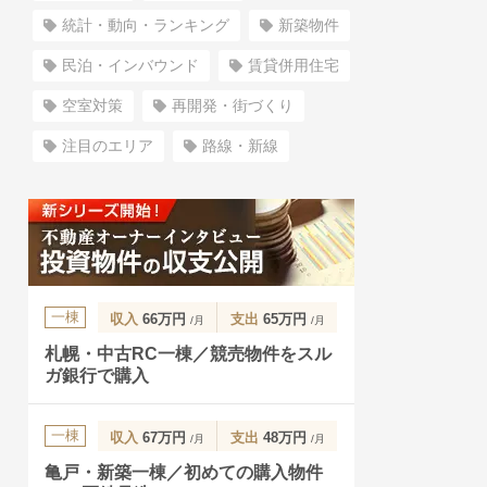
統計・動向・ランキング
新築物件
民泊・インバウンド
賃貸併用住宅
空室対策
再開発・街づくり
注目のエリア
路線・新線
一棟
収入
66万円
支出
65万円
/月
/月
札幌・中古RC一棟／競売物件をスル
ガ銀行で購入
一棟
収入
67万円
支出
48万円
/月
/月
亀戸・新築一棟／初めての購入物件