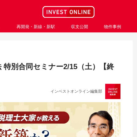
ス
再開発・新線・新駅
収支公開
物件事例
特別合同セミナー2/15（土）【終
インベストオンライン編集部