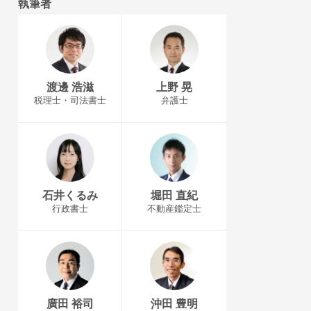
執筆者
渡邊 浩滋
上野 晃
税理士・司法書士
弁護士
石井くるみ
堀田 直紀
行政書士
不動産鑑定士
廣田 裕司
沖田 豊明