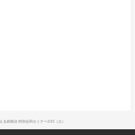
える節税法 特別合同セミナー2/15（土）