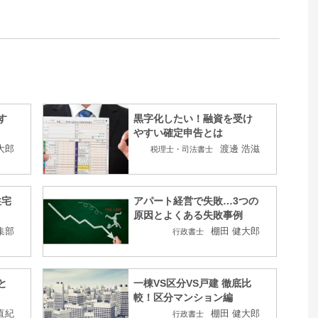
す
黒字化したい！融資を受け
やすい確定申告とは
大郎
渡邊 浩滋
税理士・司法書士
住宅
アパート経営で失敗…3つの
原因とよくある失敗事例
集部
棚田 健大郎
行政書士
と
一棟VS区分VS戸建 徹底比
較！区分マンション編
直紀
棚田 健大郎
行政書士