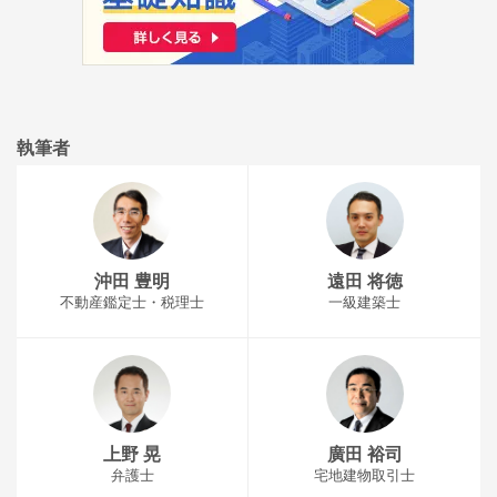
執筆者
沖田 豊明
遠田 将徳
不動産鑑定士・税理士
一級建築士
上野 晃
廣田 裕司
弁護士
宅地建物取引士