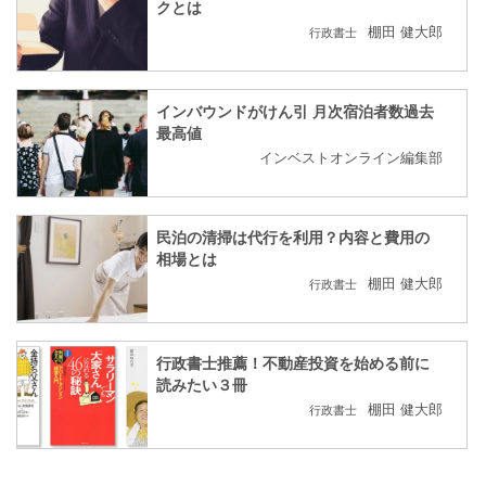
クとは
棚田 健大郎
行政書士
インバウンドがけん引 月次宿泊者数過去
最高値
インベストオンライン編集部
民泊の清掃は代行を利用？内容と費用の
相場とは
棚田 健大郎
行政書士
行政書士推薦！不動産投資を始める前に
読みたい３冊
棚田 健大郎
行政書士