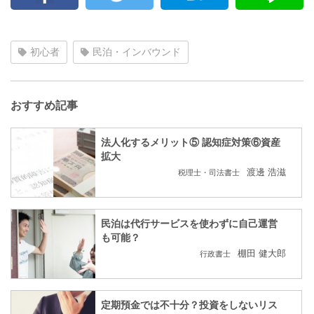
初心者
民泊・インバウンド
おすすめ記事
法人化するメリット⑤ 認知症対策⑥資産
拡大
渡邊 浩滋
税理士・司法書士
民泊は代行サービスを使わずに自己運営
も可能？
棚田 健大郎
行政書士
定期預金では不十分？投資をしないリス