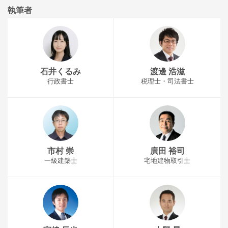
執筆者
石井くるみ
渡邊 浩滋
行政書士
税理士・司法書士
市村 崇
廣田 裕司
一級建築士
宅地建物取引士