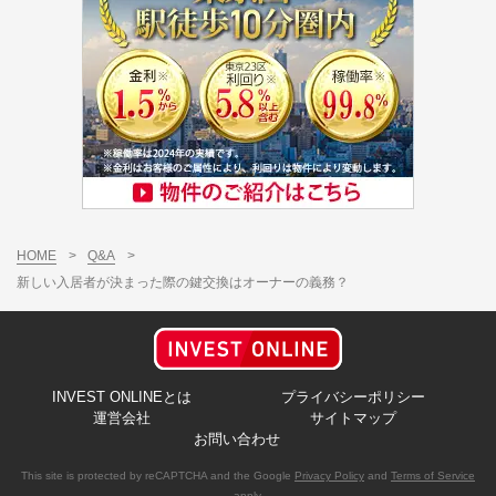
HOME
>
Q&A
>
新しい入居者が決まった際の鍵交換はオーナーの義務？
INVEST ONLINEとは
プライバシーポリシー
運営会社
サイトマップ
お問い合わせ
This site is protected by reCAPTCHA and the Google
Privacy Policy
and
Terms of Service
apply.