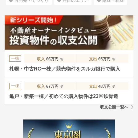
再開発・街づくり
注目のエリア
路線・新線
一棟
収入
66万円
支出
65万円
/月
/月
札幌・中古RC一棟／競売物件をスルガ銀行で購入
一棟
収入
67万円
支出
48万円
/月
/月
亀戸・新築一棟／初めての購入物件は23区鉄骨造
収支公開一覧へ