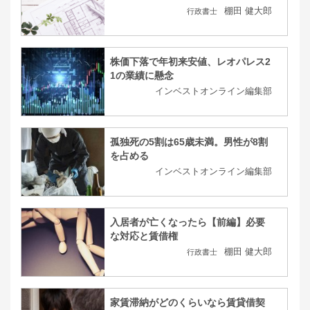
棚田 健大郎
行政書士
株価下落で年初来安値、レオパレス2
1の業績に懸念
インベストオンライン編集部
孤独死の5割は65歳未満。男性が8割
を占める
インベストオンライン編集部
入居者が亡くなったら【前編】必要
な対応と賃借権
棚田 健大郎
行政書士
家賃滞納がどのくらいなら賃貸借契