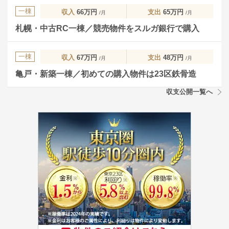
一棟
収入
66万円
支出
65万円
/月
/月
札幌・中古RC一棟／競売物件をスルガ銀行で購入
一棟
収入
67万円
支出
48万円
/月
/月
亀戸・新築一棟／初めての購入物件は23区鉄骨造
収支公開一覧へ