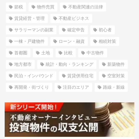
節税
物件売買
不動産関連の法律
賃貸経営・管理
不動産ビジネス
サラリーマンの副業
確定申告
初心者
一棟・戸建物件
ローン・融資
相続対策
首都圏
土地
比較
中古物件
地方都市
統計・動向・ランキング
新築物件
民泊・インバウンド
賃貸併用住宅
空室対策
再開発・街づくり
注目のエリア
路線・新線