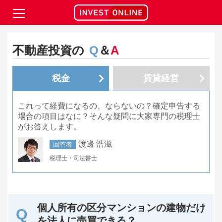
不動産投資の
Q
＆
A
税金
賃貸経営
これって経費になるの、ならないの？確定申告する
場合の項目はなに？そんな疑問に大家専門の税理士
がお答えします。
渡邊 浩滋
回答者
税理士・司法書士
個人所有の区分マンションの建物だけ
を法人に売買できる？