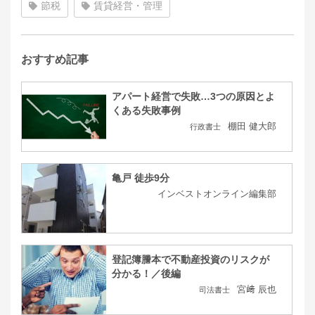
節税
賃貸経営・管理
おすすめ記事
アパート経営で失敗…3つの原因とよ
くある失敗事例
棚田 健大郎
行政書士
亀戸 徒歩9分
インベストオンライン編集部
登記簿謄本で不動産投資のリスクが
分かる！／後編
宮﨑 辰也
司法書士