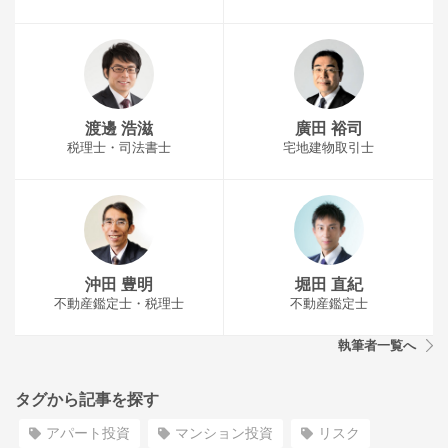
渡邊 浩滋
廣田 裕司
税理士・司法書士
宅地建物取引士
沖田 豊明
堀田 直紀
不動産鑑定士・税理士
不動産鑑定士
執筆者一覧へ
タグから記事を探す
アパート投資
マンション投資
リスク