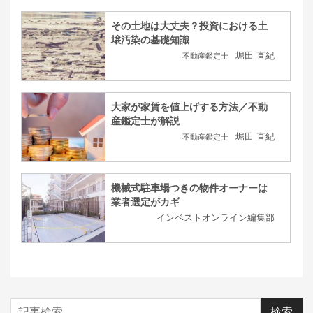
その土地は大丈夫？投資における土
壌汚染の基礎知識
堀田 直紀
不動産鑑定士
大家が家賃を値上げする方法／不動
産鑑定士が解説
堀田 直紀
不動産鑑定士
機械式駐車場つきの物件オーナーは
業者選定がカギ
インベストオンライン編集部