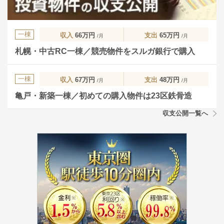
一棟
収入
66万円
支出
65万円
/月
/月
札幌・中古RC一棟／競売物件をスルガ銀行で購入
一棟
収入
67万円
支出
48万円
/月
/月
亀戸・新築一棟／初めての購入物件は23区鉄骨造
収支公開一覧へ