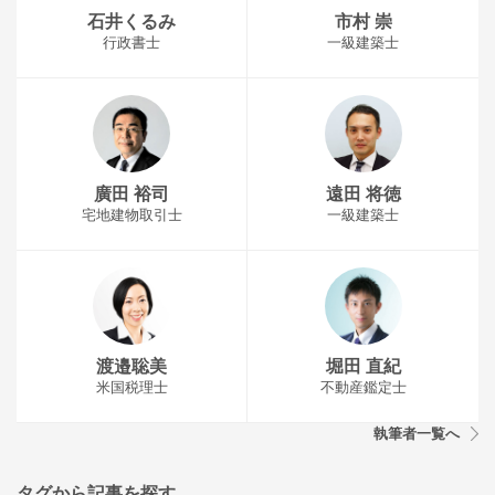
石井くるみ
市村 崇
行政書士
一級建築士
廣田 裕司
遠田 将徳
宅地建物取引士
一級建築士
渡邉聡美
堀田 直紀
米国税理士
不動産鑑定士
執筆者一覧へ
タグから記事を探す