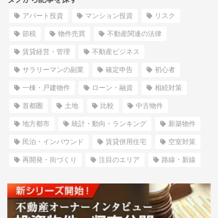
アパート投資
マンション投資
リスク
節税
物件売買
不動産関連の法律
賃貸経営・管理
不動産ビジネス
サラリーマンの副業
確定申告
初心者
一棟・戸建物件
ローン・融資
相続対策
首都圏
土地
比較
中古物件
地方都市
統計・動向・ランキング
新築物件
民泊・インバウンド
賃貸併用住宅
空室対策
再開発・街づくり
注目のエリア
路線・新線