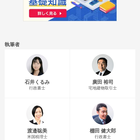
執筆者
石井くるみ
廣田 裕司
行政書士
宅地建物取引士
渡邉聡美
棚田 健大郎
米国税理士
行政書士