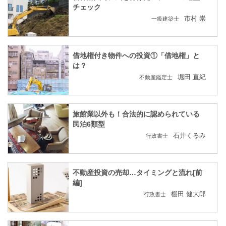
チェック
市村 崇
一級建築士
借地権付き物件への投資①「借地権」と
は？
堀田 直紀
不動産鑑定士
旅館業以外も！合法的に認められている
民泊6類型
石井くるみ
行政書士
不動産投資の売却…タイミングと流れ[前
編]
棚田 健大郎
行政書士