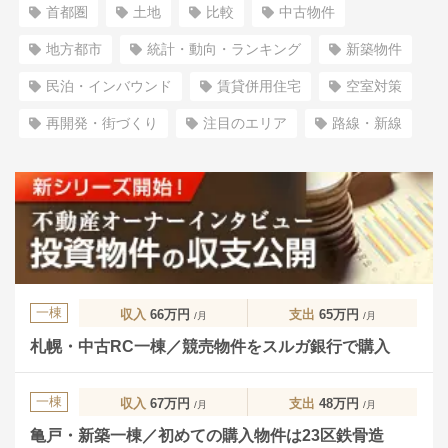
首都圏
土地
比較
中古物件
地方都市
統計・動向・ランキング
新築物件
民泊・インバウンド
賃貸併用住宅
空室対策
再開発・街づくり
注目のエリア
路線・新線
一棟
収入
66万円
支出
65万円
/月
/月
札幌・中古RC一棟／競売物件をスルガ銀行で購入
一棟
収入
67万円
支出
48万円
/月
/月
亀戸・新築一棟／初めての購入物件は23区鉄骨造