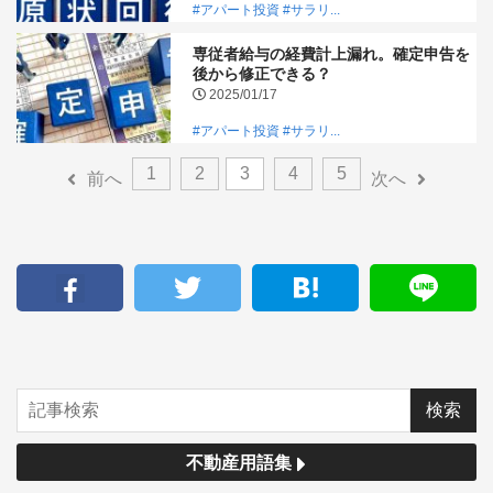
#アパート投資
#サラリ...
専従者給与の経費計上漏れ。確定申告を
後から修正できる？
2025/01/17
#アパート投資
#サラリ...
1
2
3
4
5
前へ
次へ
不動産用語集