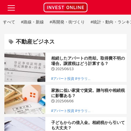
すべて
#路線・新線
#再開発・街づくり
#統計・動向・ランキ
不動産ビジネス
相続したアパートの売却。取得費不明の
場合。譲渡税はどう計算する？
2025/06/13
#アパート投資
#サラリ...
家族に低い家賃で賃貸。贈与税や相続税
に影響ある？
2025/06/06
#アパート投資
#サラリ...
子どもからの借入金。相続税から引いて
も大丈夫？