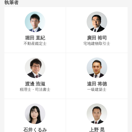
執筆者
堀田 直紀
廣田 裕司
不動産鑑定士
宅地建物取引士
渡邊 浩滋
遠田 将徳
税理士・司法書士
一級建築士
石井くるみ
上野 晃