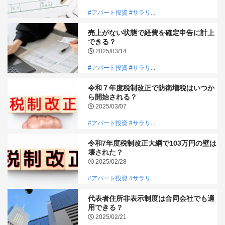
#アパート投資
#サラリ...
売上がない状態で経費を確定申告に計上
できる？
2025/03/14
#アパート投資
#サラリ...
令和７年度税制改正で防衛増税はいつか
ら開始される？
2025/03/07
#アパート投資
#サラリ...
令和7年度税制改正大綱で103万円の壁は
壊された？
2025/02/28
#アパート投資
#サラリ...
代表者住所非表示制度は合同会社でも適
用できる？
2025/02/21