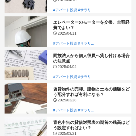
#アパート投資
#サラリ...
エレベーターのモーターを交換。全額経
費でよい？
2025/04/11
#アパート投資
#サラリ...
同族法人から個人役員へ貸し付ける場合
の注意点
2025/04/04
#アパート投資
#サラリ...
賃貸物件の売却。建物と土地の価額をど
う配分すれば有利になる？
2025/03/28
#アパート投資
#サラリ...
青色申告の貸借対照表の期首の残高はど
う設定すればよい？
2025/03/21