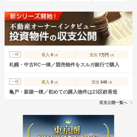
一棟
収入
0
支出
7万円
/月
/月
札幌・中古RC一棟／競売物件をスルガ銀行で購入
一棟
収入
0
支出
648
/月
/月
亀戸・新築一棟／初めての購入物件は23区鉄骨造
収支公開一覧へ