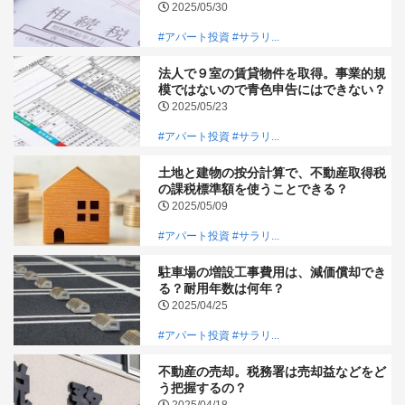
2025/05/30
#アパート投資
#サラリ...
法人で９室の賃貸物件を取得。事業的規
模ではないので青色申告にはできない？
2025/05/23
#アパート投資
#サラリ...
土地と建物の按分計算で、不動産取得税
の課税標準額を使うことできる？
2025/05/09
#アパート投資
#サラリ...
駐車場の増設工事費用は、減価償却でき
る？耐用年数は何年？
2025/04/25
#アパート投資
#サラリ...
不動産の売却。税務署は売却益などをど
う把握するの？
2025/04/18