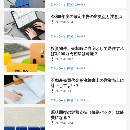
#アパート投資
#サラリ...
令和6年度の確定申告の変更点と注意点
2025/02/14
#アパート投資
#サラリ...
投資物件。売却時に自宅として居住すれ
ば3,000万円控除は可能？
2025/02/07
#アパート投資
#サラリ...
不動産売買代金を決算書上の営業売上に
計上してよい？
2025/01/31
#アパート投資
#サラリ...
原状回復の定額支払（修繕パック）は経
費になる？
2025/01/24