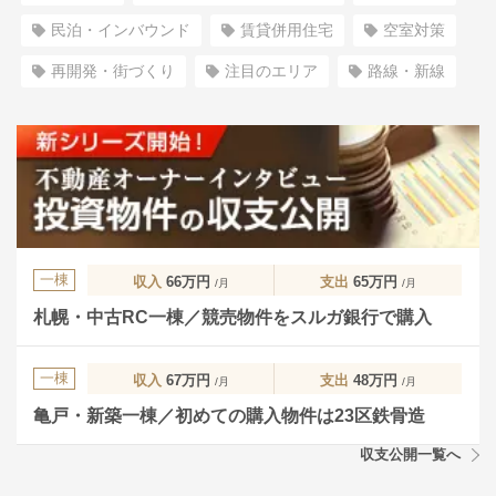
民泊・インバウンド
賃貸併用住宅
空室対策
再開発・街づくり
注目のエリア
路線・新線
一棟
収入
66万円
支出
65万円
/月
/月
札幌・中古RC一棟／競売物件をスルガ銀行で購入
一棟
収入
67万円
支出
48万円
/月
/月
亀戸・新築一棟／初めての購入物件は23区鉄骨造
収支公開一覧へ