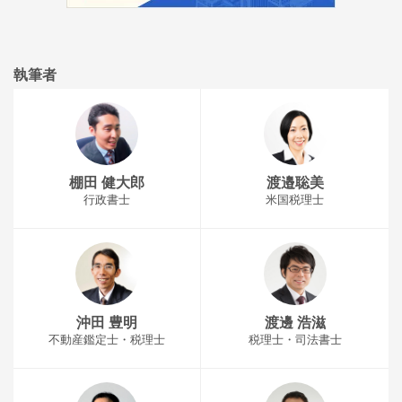
執筆者
棚田 健大郎
渡邉聡美
行政書士
米国税理士
沖田 豊明
渡邊 浩滋
不動産鑑定士・税理士
税理士・司法書士