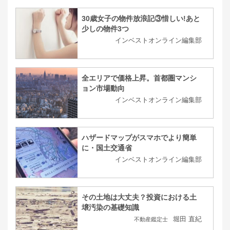
30歳女子の物件放浪記③惜しい!あと
少しの物件3つ
インベストオンライン編集部
全エリアで価格上昇。首都圏マンシ
ョン市場動向
インベストオンライン編集部
ハザードマップがスマホでより簡単
に・国土交通省
インベストオンライン編集部
その土地は大丈夫？投資における土
壌汚染の基礎知識
堀田 直紀
不動産鑑定士