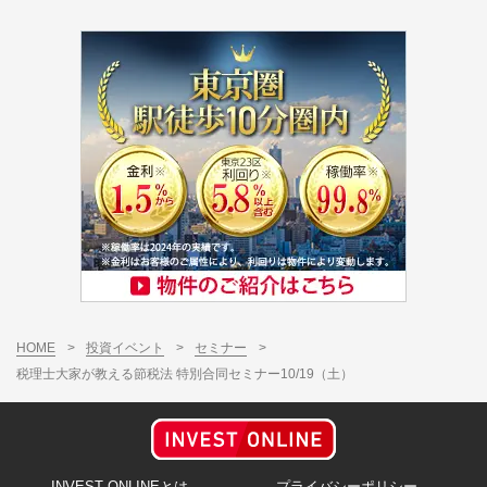
HOME
>
投資イベント
>
セミナー
>
税理士大家が教える節税法 特別合同セミナー10/19（土）
INVEST ONLINEとは
プライバシーポリシー