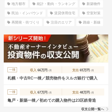
地方都市
統計・動向・ランキング
新築物件
民泊・インバウンド
賃貸併用住宅
空室対策
再開発・街づくり
注目のエリア
路線・新線
一棟
収入
66万円
支出
65万円
/月
/月
札幌・中古RC一棟／競売物件をスルガ銀行で購入
一棟
収入
67万円
支出
48万円
/月
/月
亀戸・新築一棟／初めての購入物件は23区鉄骨造
収支公開一覧へ