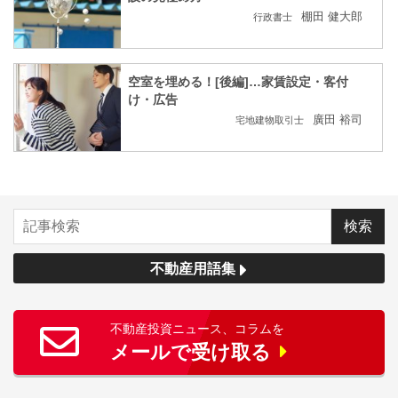
棚田 健大郎
行政書士
空室を埋める！[後編]…家賃設定・客付
け・広告
廣田 裕司
宅地建物取引士
不動産用語集
不動産投資ニュース、コラムを
メールで受け取る