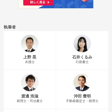
執筆者
上野 晃
石井くるみ
弁護士
行政書士
渡邊 浩滋
沖田 豊明
税理士・司法書士
不動産鑑定士・税理士