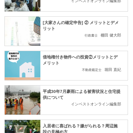
インベストオンライン編集部
[大家さんの確定申告] ② メリットとデメ
リット
棚田 健大郎
行政書士
借地権付き物件への投資②メリットとデ
メリット
堀田 直紀
不動産鑑定士
平成30年7月豪雨による被害状況と住宅提
供について
インベストオンライン編集部
入居者に喜ばれる？嫌がられる？周辺施
設の見極め方