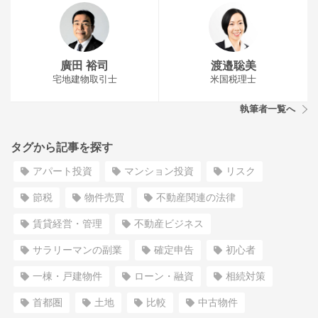
廣田 裕司
渡邉聡美
宅地建物取引士
米国税理士
執筆者一覧へ
タグから記事を探す
アパート投資
マンション投資
リスク
節税
物件売買
不動産関連の法律
賃貸経営・管理
不動産ビジネス
サラリーマンの副業
確定申告
初心者
一棟・戸建物件
ローン・融資
相続対策
首都圏
土地
比較
中古物件