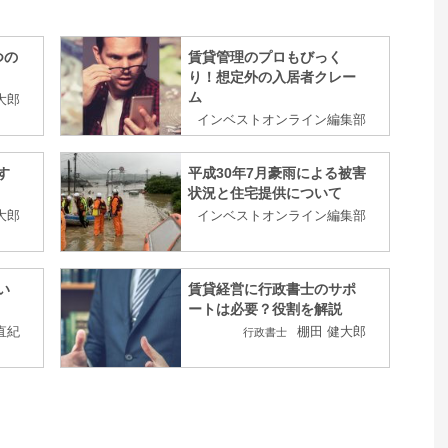
つの
賃貸管理のプロもびっく
り！想定外の入居者クレー
ム
大郎
インベストオンライン編集部
す
平成30年7月豪雨による被害
状況と住宅提供について
大郎
インベストオンライン編集部
い
賃貸経営に行政書士のサポ
ートは必要？役割を解説
直紀
棚田 健大郎
行政書士