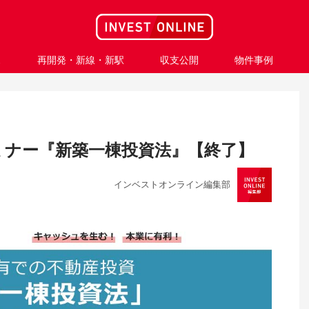
ス
再開発・新線・新駅
収支公開
物件事例
ミナー『新築一棟投資法』【終了】
インベストオンライン編集部