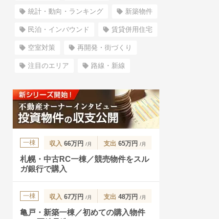
統計・動向・ランキング
新築物件
民泊・インバウンド
賃貸併用住宅
空室対策
再開発・街づくり
注目のエリア
路線・新線
一棟
収入
66万円
支出
65万円
/月
/月
札幌・中古RC一棟／競売物件をスル
ガ銀行で購入
一棟
収入
67万円
支出
48万円
/月
/月
亀戸・新築一棟／初めての購入物件