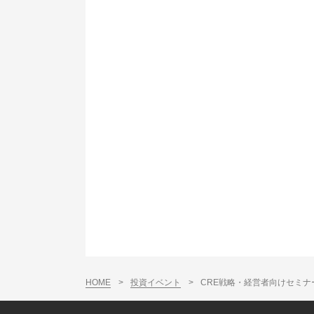
HOME
>
投資イベント
>
CRE戦略・経営者向けセミ