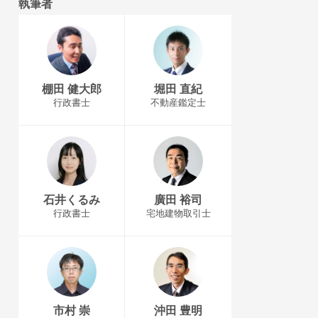
執筆者
棚田 健大郎
堀田 直紀
行政書士
不動産鑑定士
石井くるみ
廣田 裕司
行政書士
宅地建物取引士
市村 崇
沖田 豊明