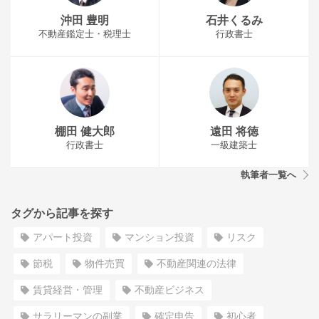
沖田 豊明
石井くるみ
不動産鑑定士・税理士
行政書士
棚田 健大郎
遠田 将徳
行政書士
一級建築士
執筆者一覧へ
タグから記事を探す
アパート投資
マンション投資
リスク
節税
物件売買
不動産関連の法律
賃貸経営・管理
不動産ビジネス
サラリーマンの副業
確定申告
初心者