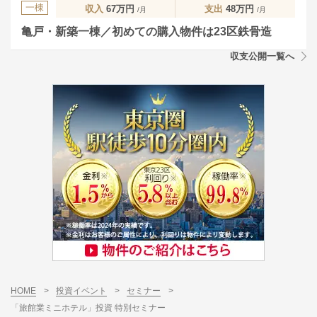
一棟
収入
67万円
支出
48万円
/月
/月
亀戸・新築一棟／初めての購入物件は23区鉄骨造
収支公開一覧へ
HOME
>
投資イベント
>
セミナー
>
「旅館業ミニホテル」投資 特別セミナー