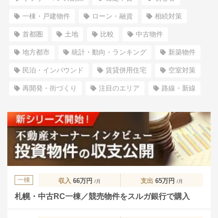
一棟・戸建物件
ローン・融資
相続対策
首都圏
土地
比較
中古物件
地方都市
統計・動向・ランキング
新築物件
民泊・インバウンド
賃貸併用住宅
空室対策
再開発・街づくり
注目のエリア
路線・新線
一棟
収入
66万円
支出
65万円
/月
/月
札幌・中古RC一棟／競売物件をスルガ銀行で購入