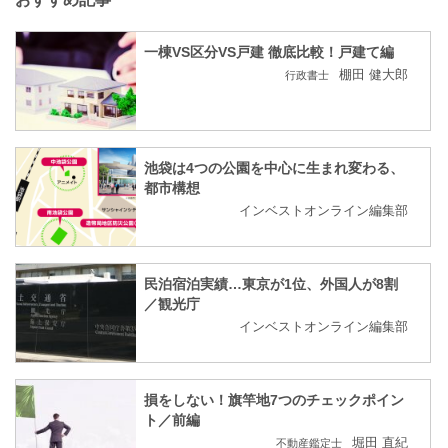
一棟VS区分VS戸建 徹底比較！戸建て編
棚田 健大郎
行政書士
池袋は4つの公園を中心に生まれ変わる、
都市構想
インベストオンライン編集部
民泊宿泊実績…東京が1位、外国人が8割
／観光庁
インベストオンライン編集部
損をしない！旗竿地7つのチェックポイン
ト／前編
堀田 直紀
不動産鑑定士