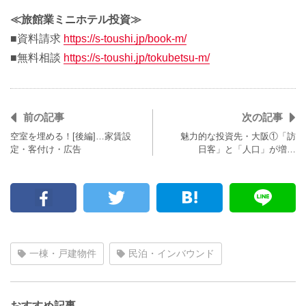
≪旅館業ミニホテル投資≫
■資料請求
https://s-toushi.jp/book-m/
■無料相談
https://s-toushi.jp/tokubetsu-m/
前の記事
次の記事
空室を埋める！[後編]…家賃設
魅力的な投資先・大阪①「訪
定・客付け・広告
日客」と「人口」が増…
一棟・戸建物件
民泊・インバウンド
おすすめ記事