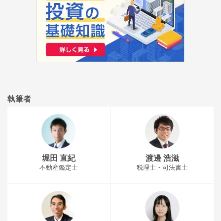
執筆者
堀田 直紀
渡邊 浩滋
不動産鑑定士
税理士・司法書士