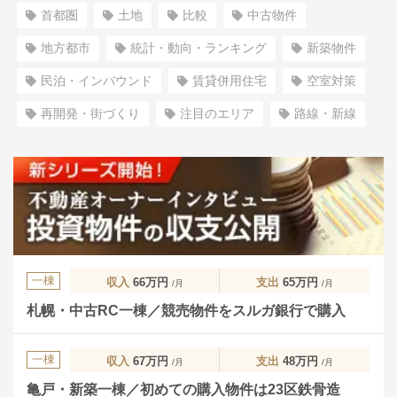
首都圏
土地
比較
中古物件
地方都市
統計・動向・ランキング
新築物件
民泊・インバウンド
賃貸併用住宅
空室対策
再開発・街づくり
注目のエリア
路線・新線
一棟
収入
66万円
支出
65万円
/月
/月
札幌・中古RC一棟／競売物件をスルガ銀行で購入
一棟
収入
67万円
支出
48万円
/月
/月
亀戸・新築一棟／初めての購入物件は23区鉄骨造