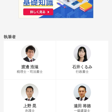
執筆者
渡邊 浩滋
石井くるみ
税理士・司法書士
行政書士
上野 晃
遠田 将徳
弁護士
一級建築士