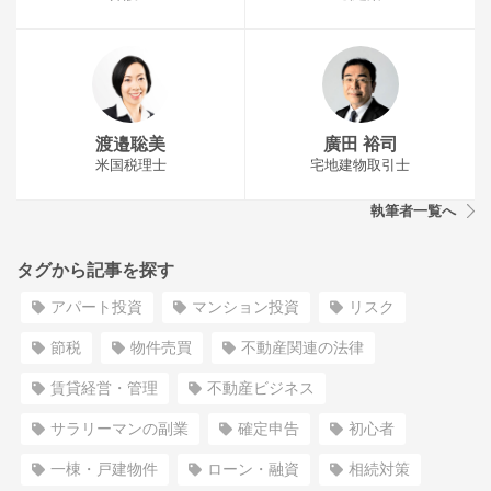
渡邉聡美
廣田 裕司
米国税理士
宅地建物取引士
執筆者一覧へ
タグから記事を探す
アパート投資
マンション投資
リスク
節税
物件売買
不動産関連の法律
賃貸経営・管理
不動産ビジネス
サラリーマンの副業
確定申告
初心者
一棟・戸建物件
ローン・融資
相続対策